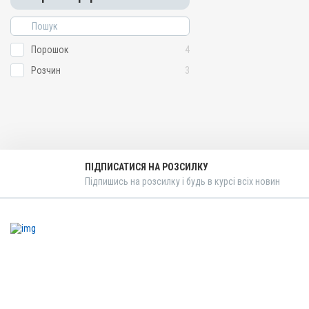
Для органів дихання, Дл
Показання
Бронхіт; Гемофільозний п
Порошок
4
Диплококи; Ентерит; Колі
Мікотоксикоз; Пастерельо
Розчин
3
Сепсис; Стафілококоз; Тр
Глессера
ПІДПИСАТИСЯ НА РОЗСИЛКУ
Підпишись на розсилку і будь в курсі всіх новин