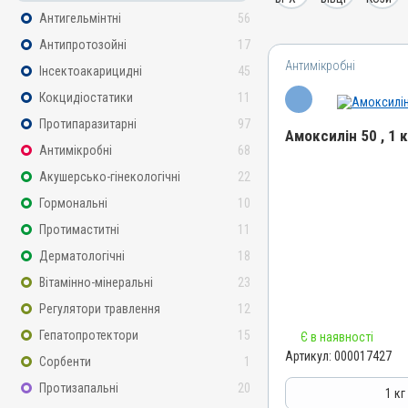
Антигельмінтні
56
Антипротозойні
17
Антимікробні
Інсектоакарицидні
45
Кокцидіостатики
11
Протипаразитарні
97
Амоксилін 50 , 1 
Антимікробні
68
Назва препарату
Акушерсько-гінекологічні
22
Амоксилін 50
Гормональні
10
Артикул
Протимаститні
11
000017427
Дерматологічні
18
Штрихкод
Вітамінно-мінеральні
23
4820012505036
Регулятори травлення
12
Номер РП
Гепатопротектори
15
Є в наявності
АВ-09475-01-21
Артикул:
000017427
Сорбенти
1
Групи препаратів
Антимікробні
Протизапальні
20
1 кг