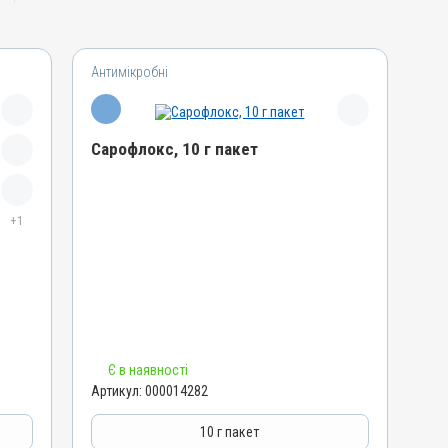
Антимікробні
Сарофлокс, 10 г пакет
Назва препарату
+1
Сарофлокс
Артикул
000014282
Штрихкод
4820012503599
Номер РП
Є в наявності
AB-06801-01-17
Артикул:
000014282
Групи препаратів
Антимікробні
10 г пакет