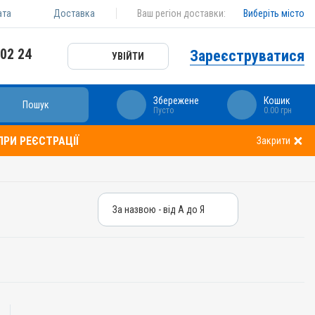
ата
Доставка
Ваш регіон доставки:
Виберіть місто
 02 24
Зареєструватися
УВІЙТИ
Збережене
Кошик
Пошук
Пусто
0.00 грн
РИ РЕЄСТРАЦІЇ
Закрити
За назвою - від А до Я
За назвою - від А до Я
За ціною – від дешевих
За ціною – від дорогих