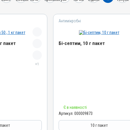
Антимікробні
кг пакет
Бі-септим, 10 г пакет
Назва препарату
+1
Бі-септим
Артикул
000009873
Штрихкод
4820012501892
Номер РП
Є в наявності
АВ-02717-01-11
Артикул:
000009873
Групи препаратів
Антимікробні
 пакет
10 г пакет