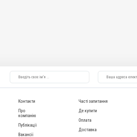
я лікування ШКТ
олісерозит;
бактеріоз;
з; Пневмонія; Риніт;
ахеїт; Хвороба
Контакти
Часті запитання
Про
Де купити
компанію
Оплата
Публікації
Доставка
Вакансії