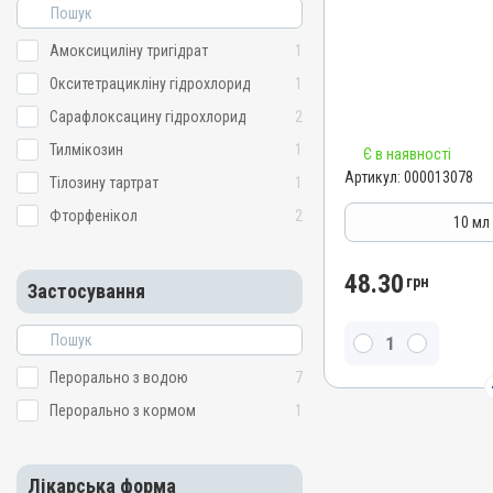
Бронхіт; Гастрофільоз; Ен
Артикул
Колібактеріоз; Пастерель
Сальмонельоз; Сепсис; С
000013078
Амоксициліну тригідрат
1
Стрептококоз
Штрихкод
Окситетрацикліну гідрохлорид
1
4820012502615
Сарафлоксацину гідрохлорид
2
Номер РП
Тилмікозин
1
Є в наявності
AB-06120-01-15
Артикул:
000013078
Тілозину тартрат
1
Групи препаратів
Фторфенікол
2
Антимікробні
10 мл
Лікарська форма
Розчин
48.30
грн
Застосування
Діючи речовини
Фторфенікол
Види тварин
Перорально з водою
7
Свині, Індики, Кури
Перорально з кормом
1
Застосування
Перорально з водою
Призначення
Лікарська форма