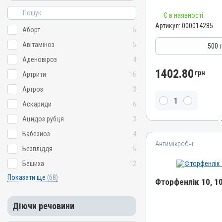
Номер РП
Є в наявності
AB-06801-01-17
Артикул:
000014285
Аборт
5
Групи препаратів
Авітаміноз
5
Антимікробні
500 
Лікарська форма
Аденовіроз
4
Порошок
1402.80
грн
Артрити
16
Діючи речовини
Артроз
3
Сарафлоксацину гідрохл
Аскариди
6
Водорозчинний
Ацидоз рубця
3
Так
Бабезиоз
4
Види тварин
Антимікробні
Кури
Безпліддя
5
Застосування
Бешиха
12
Перорально з водою
Показати ще
(68)
Фторфенлік 10, 1
Призначення
Для органів дихання, Дл
Діючи речовини
Назва препарату
Показання
Фторфенлік 10