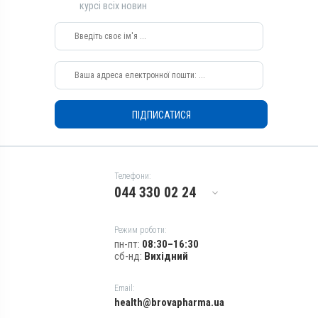
курсі всіх новин
Застосування
Дезінсекція
Призначення
Від шкірних паразитів, Від
гедзів, Від вошей, Від
кліщів, Від мух, Від бліх
ПІДПИСАТИСЯ
Показання
Ектопаразити; Мухи
Телефони:
044 330 02 24
Режим роботи:
пн-пт:
08:30–16:30
сб-нд:
Вихідний
Email:
health@brovapharma.ua