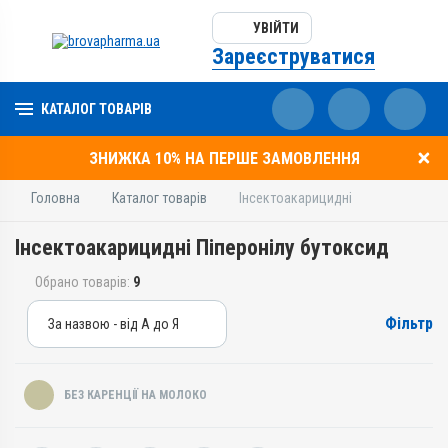
УВІЙТИ
Зареєструватися
КАТАЛОГ ТОВАРІВ
ЗНИЖКА 10% НА ПЕРШЕ ЗАМОВЛЕННЯ
Головна
Каталог товарів
Інсектоакарицидні
Інсектоакарицидні Піперонілу бутоксид
Обрано товарів:
9
Фільтр
За назвою - від А до Я
За назвою - від А до Я
За ціною – від дешевих
БЕЗ КАРЕНЦІЇ НА МОЛОКО
За ціною – від дорогих