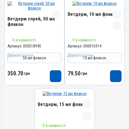
Ветдерм, 10 мл флакон
Ветдерм спрей, 50 мл
флакон
Назва препарату
Назва препарату
Є в наявності
Є в наявності
Ветдерм
Ветдерм спрей
Артикул:
000018945
Артикул:
000016914
Артикул
Артикул
Дерматологічні
Дерматологічні
000016914
50 мл флакон
10 мл флакон
000018945
Штрихкод
Штрихкод
4820012504657
350.70
79.50
4820012505883
грн
грн
Номер РП
Номер РП
AB-09380-01-20
АВ-09718-01-24
Групи препаратів
Групи препаратів
Дерматологічні,
Дерматологічні,
Ветдерм, 15 мл флакон
Гормональні, Протизапальні
Гормональні, Протизапальні
Лікарська форма
Лікарська форма
Суспензія
Спрей, Розчин
Назва препарату
Є в наявності
Діючи речовини