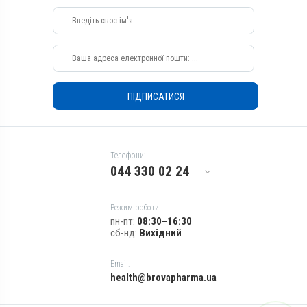
Собаки, Коти
Застосування
Перорально на корінь язика,
Перорально з кормом
Призначення
Від шкірних паразитів, Для
ПІДПИСАТИСЯ
шкіри
Показання
Алергія; Артрити; Дерматит;
Екзема; Запалення; Набряк;
Телефони:
Опіки; Свербіж; Тендовагініт
044 330 02 24
Режим роботи:
пн-пт:
08:30–16:30
сб-нд:
Вихідний
Email:
health@brovapharma.ua