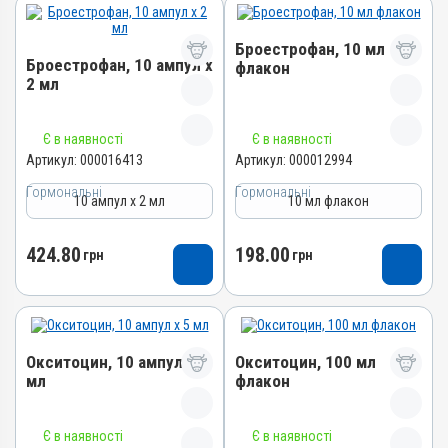
Броестрофан, 10 мл
Броестрофан, 10 ампул х
флакон
2 мл
Назва препарату
Назва препарату
Броестрофан
Є в наявності
Є в наявності
Броестрофан
Артикул:
000016413
Артикул:
000012994
Артикул
Артикул
000012994
Гормональні
Гормональні
10 ампул х 2 мл
10 мл флакон
000016413
Штрихкод
Штрихкод
4820012503971
424.80
198.00
грн
грн
4820012501090
Номер РП
Номер РП
АВ-00889-01-10
АВ-00889-01-10
Групи препаратів
Групи препаратів
Гормональні, Акушерсько-
Окситоцин, 10 ампул х 5
Окситоцин, 100 мл
гінекологічні
Гормональні, Акушерсько-
мл
флакон
гінекологічні
Лікарська форма
Лікарська форма
Розчин
Назва препарату
Назва препарату
Розчин
Є в наявності
Є в наявності
Діючи речовини