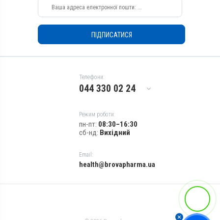
Внутрішньом'язово,
Внутрішньом'язово,
Підшкірно
Підшкірно
Призначення
Призначення
ПІДПИСАТИСЯ
Для сечостатевої системи
Для сечостатевої системи
Показання
Показання
Аборт; Атонія матки;
Аборт; Атонія матки;
Ендометрит; Кровотеча;
Ендометрит; Кровотеча;
Телефони:
Метрит; Пологи
Метрит; Пологи
044 330 02 24
Режим роботи:
пн-пт:
08:30–16:30
сб-нд:
Вихідний
Email:
health@brovapharma.ua