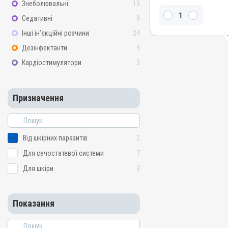
Знеболювальні
13
Вітамін B6, Вітамін B2 / 
Седативні
9
Бурштинова кислота , Віта
нікотинамід, Тріамцинол
Інші ін’єкційні розчини
24
Види тварин
Дезінфектанти
9
Собаки, Коти
Кардіостимулятори
3
Застосування
Перорально на корінь яз
кормом
Призначення
Призначення
Для шкіри, Від шкірних п
Показання
Від шкірних паразитів
2
Алергія; Артрити; Дермат
Для сечостатевої системи
7
Запалення; Набряк; Опіки
Тендовагініт
Для шкіри
3
Показання