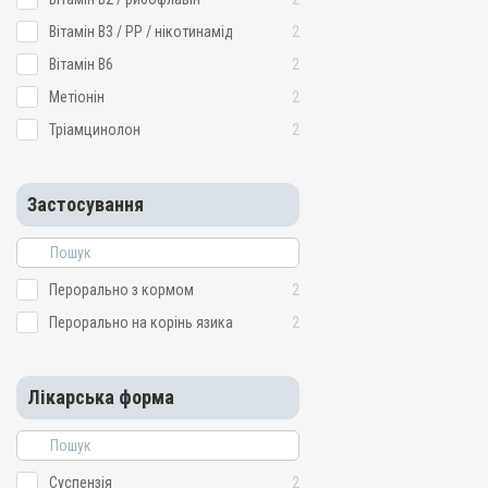
Вітамін B3 / PP / нікотинамід
2
Вітамін B6
2
Метіонін
2
Тріамцинолон
2
Застосування
Перорально з кормом
2
Перорально на корінь язика
2
Лікарська форма
Суспензія
2