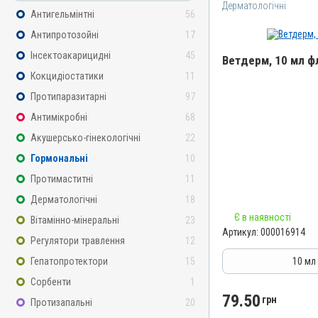
Дерматологічні
Антигельмінтні
56
Антипротозойні
17
Інсектоакарицидні
45
Ветдерм, 10 мл ф
Кокцидіостатики
11
Назва препарату
Протипаразитарні
97
Ветдерм
Антимікробні
68
Артикул
Акушерсько-гінекологічні
22
000016914
Гормональні
10
Штрихкод
Протимаститні
11
4820012504657
Дерматологічні
18
Номер РП
Є в наявності
Вітамінно-мінеральні
23
AB-09380-01-20
Артикул:
000016914
Регулятори травлення
12
Групи препаратів
Дерматологічні, Гормона
Гепатопротектори
15
10 мл
Лікарська форма
Сорбенти
1
Суспензія
79.50
грн
Протизапальні
20
Діючи речовини