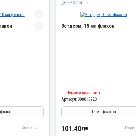
Дерматологічні
лакон
Ветдерм, 15 мл флакон
Назва препарату
Ветдерм
Артикул
000016920
Штрихкод
4820012504664
Номер РП
Немає в наявності
AB-09380-01-20
Артикул:
000016920
Групи препаратів
льні, Протизапальні
Дерматологічні, Гормональні, Протизапальні
 флакон
15 мл флакон
Лікарська форма
Суспензія
101.40
Зберегти
Зберег
грн
Діючи речовини