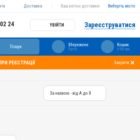
ата
Доставка
Ваш регіон доставки:
Виберіть місто
 02 24
Зареєструватися
УВІЙТИ
Збережене
Кошик
Пошук
Пусто
0.00 грн
РИ РЕЄСТРАЦІЇ
Закрити
За назвою - від А до Я
За назвою - від А до Я
За ціною – від дешевих
За ціною – від дорогих