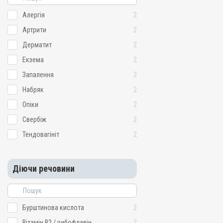
Алергія
2
Артрити
2
Дерматит
2
Екзема
2
Запалення
2
Набряк
2
Опіки
2
Свербіж
2
Тендовагініт
2
Діючи речовини
Бурштинова кислота
2
Вітамін B2 / рибофлавін
2