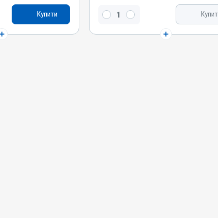
рибофлавін, Метіонін,
Вітамін B6, Вітамін B2 / рибофлавін, Метіонін,
Купити
Купит
мін B3 / PP /
Бурштинова кислота , Вітамін B3 / PP /
он
нікотинамід, Тріамцинолон
Види тварин
Собаки, Коти
Застосування
ика, Перорально з
Перорально на корінь язика, Перорально з
кормом
Призначення
аразитів
Від шкірних паразитів, Для шкіри
Показання
ит; Екзема;
Алергія; Артрити; Дерматит; Екзема;
; Свербіж;
Запалення; Набряк; Опіки; Свербіж;
Тендовагініт