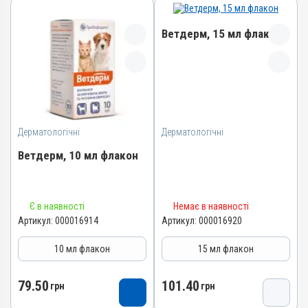
Ветдерм, 15 мл флакон
Назва препарату
Ветдерм
Артикул
Дерматологічні
Дерматологічні
000016920
Штрихкод
Ветдерм, 10 мл флакон
4820012504664
Номер РП
Назва препарату
AB-09380-01-20
Є в наявності
Немає в наявності
Ветдерм
Артикул:
000016914
Артикул:
000016920
Групи препаратів
Артикул
Дерматологічні,
10 мл флакон
15 мл флакон
Гормональні, Протизапальні
000016914
Лікарська форма
Штрихкод
79.50
101.40
грн
грн
Суспензія
4820012504657
Діючи речовини
Номер РП