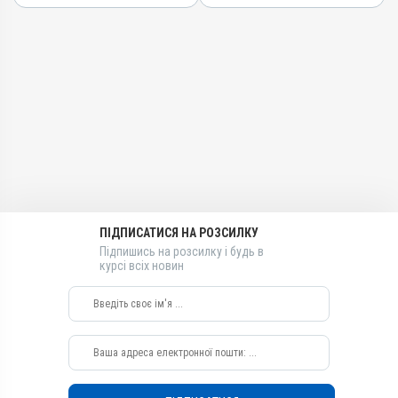
Вітамін B6, Вітамін B2 /
AB-09380-01-20
рибофлавін, Метіонін,
Групи препаратів
Бурштинова кислота ,
Вітамін B3 / PP /
Дерматологічні,
нікотинамід, Тріамцинолон
Гормональні, Протизапальні
Види тварин
Лікарська форма
Собаки, Коти
Суспензія
Застосування
Діючи речовини
Перорально на корінь язика,
Вітамін B6, Вітамін B2 /
Перорально з кормом
рибофлавін, Метіонін,
Бурштинова кислота ,
Призначення
Вітамін B3 / PP /
ПІДПИСАТИСЯ НА РОЗСИЛКУ
Від шкірних паразитів, Для
нікотинамід, Тріамцинолон
Підпишись на розсилку і будь в
шкіри
Види тварин
курсі всіх новин
Показання
Собаки, Коти
Алергія; Артрити; Дерматит;
Застосування
Екзема; Запалення; Набряк;
Опіки; Свербіж; Тендовагініт
Перорально на корінь язика,
Перорально з кормом
Призначення
Для шкіри, Від шкірних