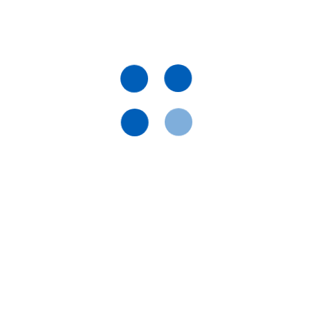
Мазь
Купити
Купит
Діючи речовини
а, Скипидар живичний, Окис
Окис цинку, Саліцилова кислота, Лізол, Дьогот
а, Лізол
березовий, Скипидар живичний, Сірка
Види тварин
ки, Кури
Коні, Собаки, Коти, Кролики, Кури
Застосування
Зовнішньо
Призначення
Для шкіри
Показання
Екзема; Копитна гниль;
Аборт; Аборт; Дерматит; Екзема; Копитна гниль;
Лишай