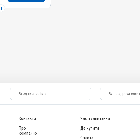
ика, Перорально з
ми
Контакти
Часті запитання
Про
Де купити
компанію
Оплата