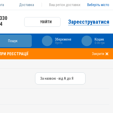
ата
Доставка
Ваш регіон доставки:
Виберіть місто
 330
Зареєструватися
УВІЙТИ
24
Збережене
Кошик
Пошук
Пусто
0.00 грн
РИ РЕЄСТРАЦІЇ
Закрити
За назвою - від А до Я
За назвою - від А до Я
За ціною – від дешевих
За ціною – від дорогих