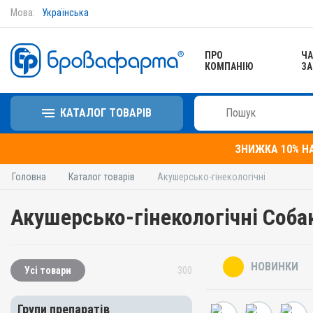
Мова:
Українська
ПРО
ЧА
КОМПАНІЮ
ЗА
КАТАЛОГ ТОВАРІВ
ЗНИЖКА 10% Н
Головна
Каталог товарів
Акушерсько-гінекологічні
Акушерсько-гінекологічні Соба
НОВИНКИ
Усі товари
300
Групи препаратів