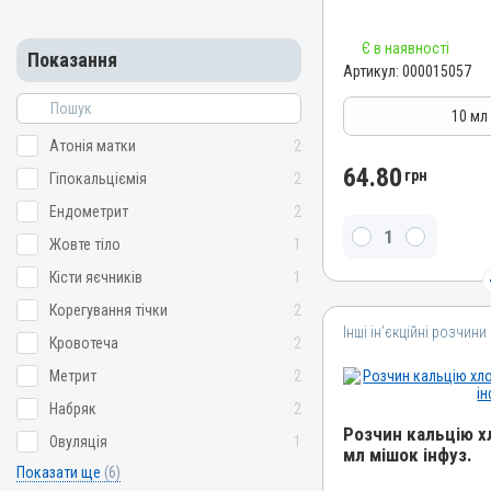
Номер РП
Є в наявності
АВ-07493-01-18
Показання
Артикул:
000015057
Групи препаратів
Гормональні, Акушерсько-
10 мл
Лікарська форма
Атонія матки
2
Розчин
64.80
грн
Гіпокальціємія
2
Діючи речовини
Ендометрит
2
Гонадореліну ацетат
Жовте тіло
1
Без каренції на молоко
Кісти яєчників
1
Так
Корегування тічки
2
Види тварин
Інші ін’єкційні розчини
ВРХ, Свині, Коні, Собаки
Кровотеча
2
Застосування
Метрит
2
Внутрішньом'язово, Підш
Набряк
2
Призначення
Розчин кальцію х
Овуляція
1
мл мішок інфуз.
Для сечостатевої систе
Показати ще
(6)
Показання
Назва препарату