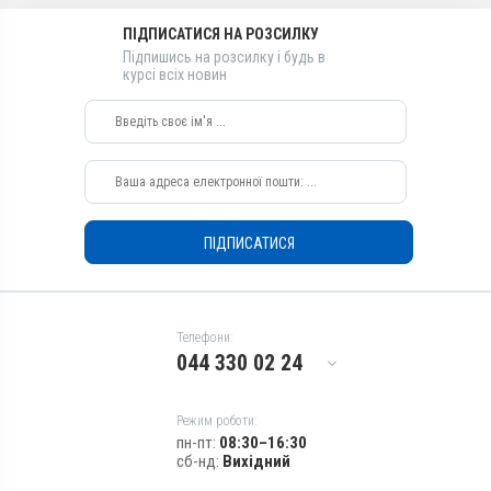
Глюкоза, Іхтіол, Вітамін C /
ПІДПИСАТИСЯ НА РОЗСИЛКУ
аскорбінова кислота
Підпишись на розсилку і будь в
Види тварин
курсі всіх новин
ВРХ
Застосування
Паравагінально
Призначення
Для сечостатевої системи
Показання
ПІДПИСАТИСЯ
Ендометрит; Запалення;
Метрит; Субінволюція
Телефони:
044 330 02 24
Режим роботи:
пн-пт:
08:30–16:30
сб-нд:
Вихідний