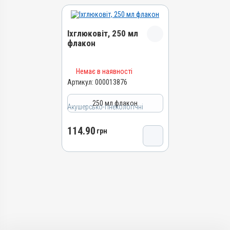
Іхглюковіт, 250 мл
флакон
Назва препарату
Немає в наявності
Іхглюковіт
Артикул:
000013876
Артикул
250 мл флакон
Акушерсько-гінекологічні
000013876
Штрихкод
114.90
грн
4820012504602
Номер РП
АВ-01270-01-10
Групи препаратів
Акушерсько-гінекологічні
Лікарська форма
Розчин
Діючи речовини