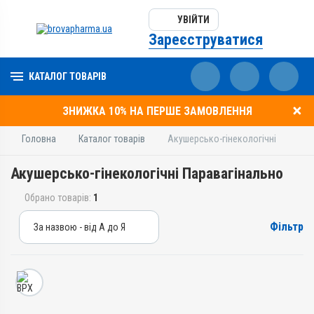
УВІЙТИ
Зареєструватися
КАТАЛОГ ТОВАРІВ
ЗНИЖКА 10% НА ПЕРШЕ ЗАМОВЛЕННЯ
Головна
Каталог товарів
Акушерсько-гінекологічні
Акушерсько-гінекологічні Паравагінально
Обрано товарів:
1
Фільтр
За назвою - від А до Я
За назвою - від А до Я
За ціною – від дешевих
За ціною – від дорогих