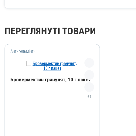
ПЕРЕГЛЯНУТІ ТОВАРИ
Антигельмінтні
Бровермектин гранулят, 10 г пакет
Назва препарату
+1
Бровермектин гранулят
Артикул
000001167
Штрихкод
4820012500925