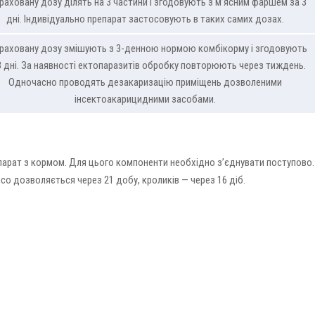
раховану дозу ділять на 3 частини і згодовують з м’ясним фаршем за 3
дні. Індивідуально препарат застосовують в таких самих дозах.
раховану дозу змішують з 3-денною нормою комбікорму і згодовують
3 дні. За наявності ектопаразитів обробку повторюють через тиждень.
Одночасно проводять дезакаризацію приміщень дозволеними
інсектоакарицидними засобами.
парат з кормом. Для цього компоненти необхідно з’єднувати поступово.
со дозволяється через 21 добу, кроликів — через 16 діб.