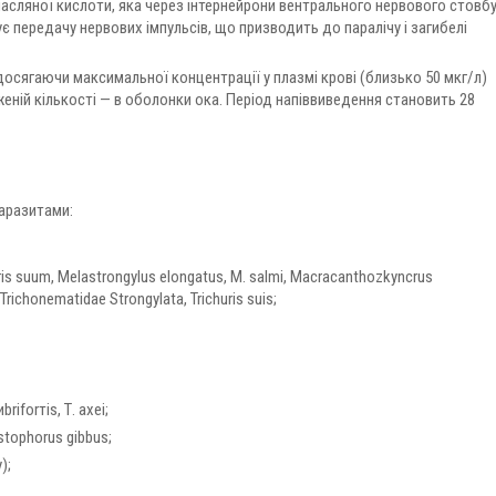
масляної кислоти, яка через інтернейрони вентрального нервового стовб
 передачу нервових імпульсів, що призводить до паралічу і загибелі
досягаючи максимальної концентрації у плазмі крові (близько 50 мкг/л)
еженій кількості — в оболонки ока. Період напіввиведення становить 28
паразитами:
 suum, Melastrongylus elongatus, М. salmi, Macracanthozkyncrus
 Trichonematidae Strongylata, Trichuris suis;
іfоrтіs, Т. ахеі;
istophorus gibbus;
);