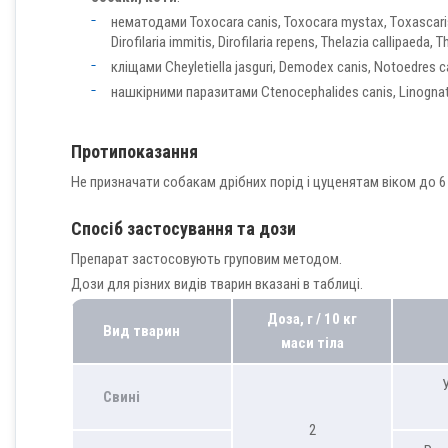
нематодами Toxocara canis, Toxocara mystax, Tоxascaris
Dirofilaria immitis, Dirofilaria repens, Thelazia callipaeda, T
кліщами Cheyletiella jasguri, Demodex canis, Notoedres ca
нашкірними паразитами Ctenocephalides canis, Linognath
Протипоказання
Не призначати собакам дрібних порід і цуценятам віком до 6 
Спосіб застосування та дози
Препарат застосовують груповим методом.
Дози для різних видів тварин вказані в таблиці.
Доза, г / 10 кг
Вид тварин
маси тіла
У
Свині
2