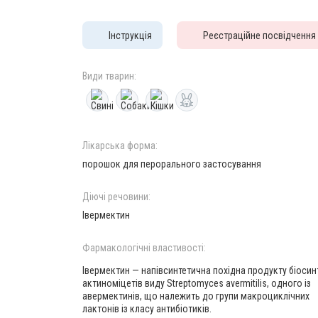
Інструкція
Реєстраційне посвідчення
Види тварин:
Лікарська форма:
порошок для перорального застосування
Діючі речовини:
Івермектин
Фармакологічні властивості:
Івермектин — напівсинтетична похідна продукту біосин
актиноміцетів виду Streptomyces avermitilis, одного із
авермектинів, що належить до групи макроциклічних
лактонів із класу антибіотиків.