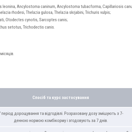
 leonina, Ancylostoma саninum, Ancylostoma tubacforma, Capillariosis can
helazia rhodesi, Thelazia gulosa, Thelazia skrjabini, Trichuris vulpis;
ti, Otodectes cynotis, Sarcoptes canis;
us setotus, Trichodectis canis.
місяців.
Спосіб та курс застосування
 період дорощування та відгодівлі. Розраховану дозу змішують з 7-
денною нормою комбікорму і згодовують за 7 днів.