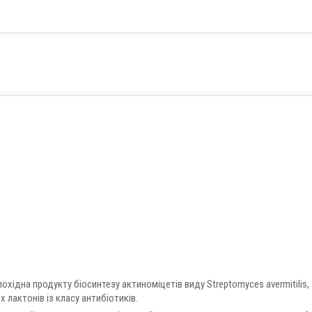
похідна продукту біосинтезу актиноміцетів виду Streptomyces avermitilis,
 лактонів із класу антибіотиків.