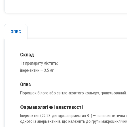
ОПИС
Склад
1 г препарату містить:
івермектин — 3,5 мг
Опис
Порошок білого або світло-жовтого кольору, гранульований.
Фармакологічні властивості
Івермектин (22,23-дигідроавермектин В
) — напівсинтетична 
1
одного із авермектинів, що належить до групи макроциклічних