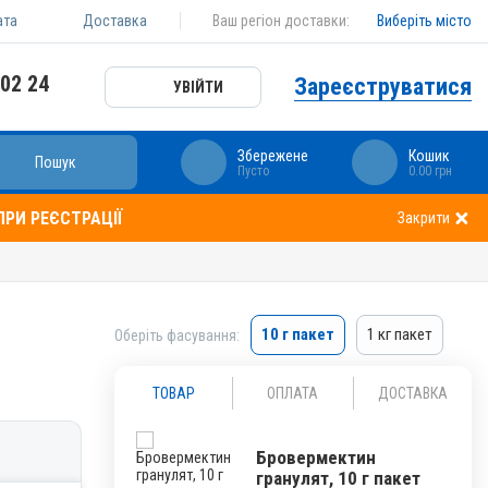
ата
Доставка
Ваш регіон доставки:
Виберіть місто
 02 24
Зареєструватися
УВІЙТИ
Збережене
Кошик
Пошук
Пусто
0.00 грн
РИ РЕЄСТРАЦІЇ
Закрити
10 г пакет
1 кг пакет
Оберіть фасування:
ТОВАР
ОПЛАТА
ДОСТАВКА
Бровермектин
гранулят, 10 г пакет