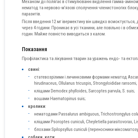
Механізм дії полягає в стимулюванні виділення гамма-аміно
нематод та нервово-м’язові сполучення членистоногих блокує
паразитів.
Після введення 12 мг івермектину він швидко всмоктується, 
через 4 години. Проникає в усі тканини, але повільно і в обм
годин. Майже повністю виводиться з калом.
Показання
Профілактика та лікування тварин за уражень ендо- та екто
свині
:
статевозрілими і личинковими формами нематод Ascaris
hirudinaceus, Ollulanus tricuspis, Strongyloididae ransomi,
кліщами Demodex phylloides, Sarcoptes parvula, S. suis;
вошами Haematopinus suis;
кролики
:
нематодами Passalurus ambiguous, Тrісhоstroпgylus соlиbr
кліщами Psoroptes cuniculi, Cheyletiella parasitovorax, L
блохами Spilopsyllus cuniculi (переносники міксоматозу
собаки, коти
: