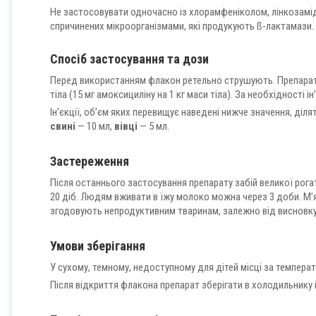
Не застосовувати одночасно із хлорамфеніколом, лінкозамід
спричинених мікроорганізмами, які продукують ß-лактамази.
Спосіб застосування та дози
Перед використанням флакон ретельно струшують. Препарат 
тіла (15 мг амоксициліну на 1 кг маси тіла). За необхідності 
Ін’єкції, об’єм яких перевищує наведені нижче значення, ділять
свині
— 10 мл,
вівці
— 5 мл.
Застереження
Після останнього застосування препарату забій великої рогат
20 діб. Людям вживати в їжу молоко можна через 3 доби. М’я
згодовують непродуктивним тваринам, залежно від висновку
Умови зберігання
У сухому, темному, недоступному для дітей місці за температу
Після відкриття флакона препарат зберігати в холодильнику 