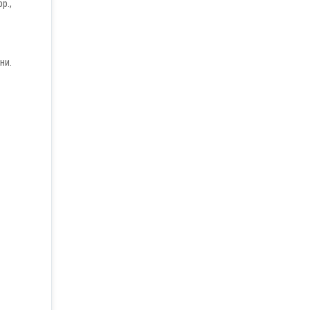
p.,
ни.