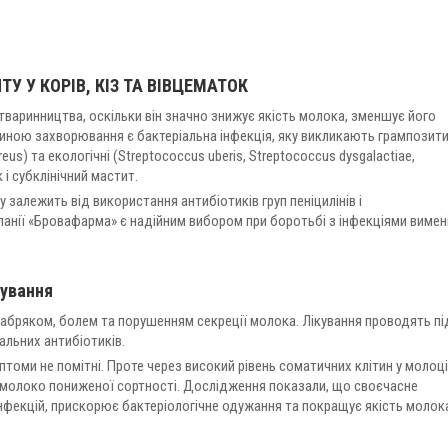
 У КОРІВ, КІЗ ТА ВІВЦЕМАТОК
аринництва, оскільки він значно знижує якість молока, зменшує його
чиною захворювання є бактеріальна інфекція, яку викликають грампозити
reus) та екологічні (Streptococcus uberis, Streptococcus dysgalactiae,
 і субклінічний мастит.
 залежить від використання антибіотиків груп пеніцилінів і
анії «Бровафарма» є надійним вибором при боротьбі з інфекціями вимені
кування
абряком, болем та порушенням секреції молока. Лікування проводять пі
альних антибіотиків.
томи не помітні. Проте через високий рівень соматичних клітин у молоці
к молоко пониженої сортності. Дослідження показали, що своєчасне
інфекцій, прискорює бактеріологічне одужання та покращує якість молок