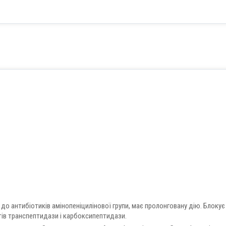
до антибіотиків амінопеніцилінової групи, має пролонговану дію. Блокує
нтів транспептидази і карбоксипептидази.