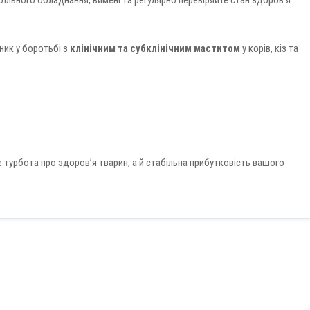
їльного обладнання, вимені та регулярно перевіряйте стан здоров’я
ник у боротьбі з
клінічним та субклінічним маститом
у корів, кіз та
 турбота про здоров’я тварин, а й стабільна прибутковість вашого