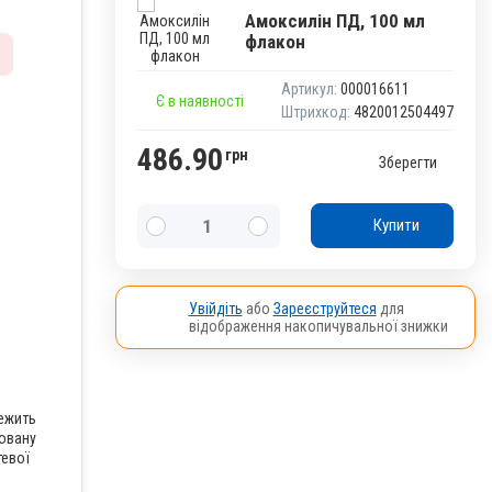
Амоксилін ПД, 100 мл
флакон
Артикул:
000016611
Є в наявності
Штрихкод:
4820012504497
486.90
грн
Зберегти
Купити
Увійдіть
або
Зареєструйтеся
для
відображення накопичувальної знижки
лежить
говану
тевої