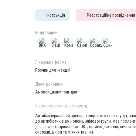
Інструкція
Реєстраційне посвідчення
Види тварин:
Лікарська форма:
Розчин для ін'єкцій
Діючі речовини:
Амоксициліну тригідрат
Фармакологічні властивості:
Антибактеріальний препарат широкого спектру дії, на
до антибіотиків амінопеніцилінової групи, має пролон
дію, при захворюваннях ШКТ, органів дихання, сечоста
системи, шкіри та м’яких тканин.