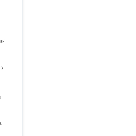
вні
 у
д
а.