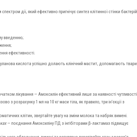
 спектром дії, який ефективно пригнічує синтез клітинної стінки бактерій
му введенню;
ження;
ення ефективності.
уланова кислота успішно долають клінічний мастит, допомагають твари
очатком лікування — Амоксилін ефективний лише за наявності чутливості
во з розрахунку 1 мл на 10 кг маси тіла, як правило, три ін’єкції з
матичних клітин, звертайте увагу на зміни молока та набряк вимені.
дках
— поєднання Амоксиліну ПД з інгібіторами β-лактамаз підвищує