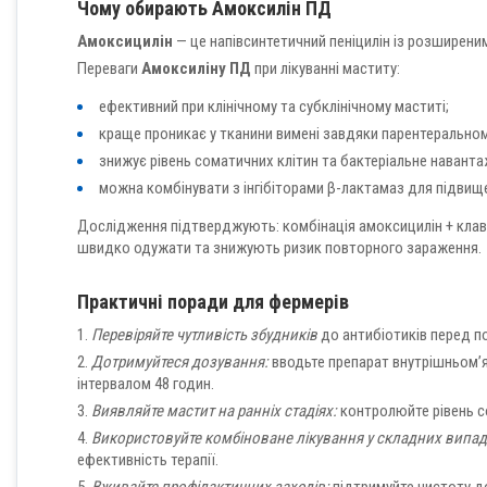
Чому обирають Амоксилін ПД
Амоксицилін
— це напівсинтетичний пеніцилін із розширеним
Переваги
Амоксиліну ПД
при лікуванні маститу:
ефективний при клінічному та субклінічному маститі;
краще проникає у тканини вимені завдяки парентерально
знижує рівень соматичних клітин та бактеріальне наванта
можна комбінувати з інгібіторами β-лактамаз для підвищ
Дослідження підтверджують: комбінація амоксицилін + клав
швидко одужати та знижують ризик повторного зараження.
Практичні поради для фермерів
1.
Перевіряйте чутливість збудників
до антибіотиків перед п
2.
Дотримуйтеся дозування:
вводьте препарат внутрішньом’язо
інтервалом 48 годин.
3.
Виявляйте мастит на ранніх стадіях:
контролюйте рівень со
4.
Використовуйте комбіноване лікування у складних випа
ефективність терапії.