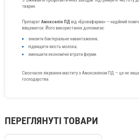
5.
Вживайте профілактичних заходів:
підтримуйте чистоту до
тварин.
Препарат
Амоксилін ПД
від «Бровафарма» — надійний поміч
вівцематок. Його використання допомагає:
знизити бактеріальне навантаження;
підвищити якість молока;
зменшити економічні втрати ферми.
Своєчасне лікування маститу з Амоксиліном ПД — це не лише
господарства.
ПЕРЕГЛЯНУТІ ТОВАРИ