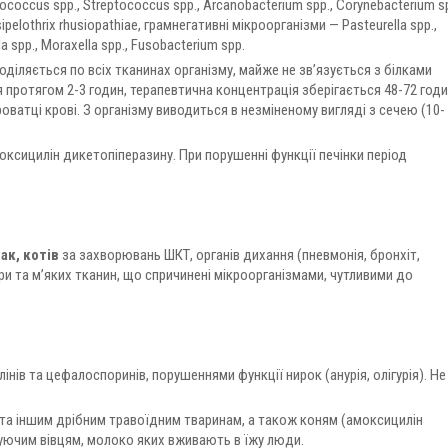
occus spp., Streptococcus spp., Arcanobacterium spp., Corynebacterium sp
ysipelothrix rhusiopathiae, грамнегативні мікроорганізми — Pasteurella spp.,
la spp., Moraxella spp., Fusobacterium spp.
оділяється по всіх тканинах організму, майже не зв’язується з білками
 протягом 2-3 годин, терапевтична концентрація зберігається 48-72 годи
ватці крові. З організму виводиться в незміненому вигляді з сечею (10-
оксицилін дикетопіперазину. При порушенні функції печінки період
ак, котів
за захворювань ШКТ, органів дихання (пневмонія, бронхіт,
іри та м’яких тканин, що спричинені мікроорганізмами, чутливими до
нів та цефалоспоринів, порушеннями функції нирок (анурія, олігурія). Не
та іншим дрібним травоїдним тваринам, а також коням (амоксицилін
туючим вівцям, молоко яких вживають в їжу люди.