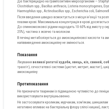
Діє бактерицидно на грампозитивні мікроорганізми — Staphyloc
Clostridium spp., Bacillus anthracis, Listeria monocytogenes, Er
Haemophilus spp., Actinobacillus spp., Escherichia coli, Salmonel
Після введення швидко всмоктується з місця ін’єкції та розп
плазми крові. Максимальна концентрація в крові досягається
До спинномозкової рідини надходить 10-60% від вмісту у сиро
25%), частина з жовчю та молоком.
В печінці метаболізується до амоксицилінової кислоти та ам
напіввиведення амоксициліну не змінюється.
Показання
Лікування
великої рогатої худоби, овець, кіз, свиней, соб
трахеїт), сечостатевої системи (цистит, метрит, мастит), шк
амоксициліну.
Протипоказання
Не призначати тваринам із підвищеною чутливістю до пеніцилі
використовувати внутрішньовенно.
Не застосовувати кроликам, мурчакам, хом’якам, шиншилам 
негативно впливає на бактеріальну флору сліпої кишки), лак