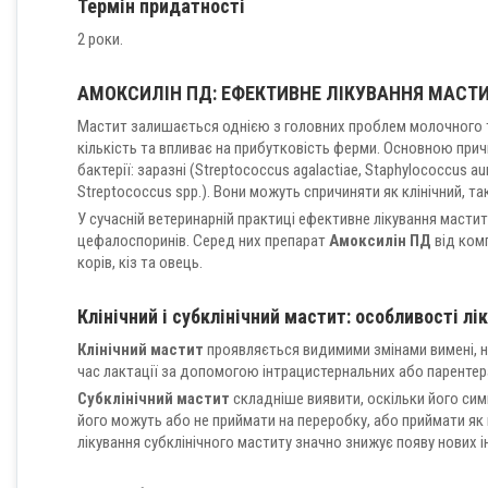
Термін придатності
2 роки.
АМОКСИЛІН ПД: ЕФЕКТИВНЕ ЛІКУВАННЯ МАСТИТУ
Мастит залишається однією з головних проблем молочного тв
кількість та впливає на прибутковість ферми. Основною при
бактерії: заразні (Streptococcus agalactiae, Staphylococcus au
Streptococcus spp.). Вони можуть спричиняти як клінічний, так
У сучасній ветеринарній практиці ефективне лікування маститу
цефалоспоринів. Серед них препарат
Амоксилін ПД
від комп
корів, кіз та овець.
Клінічний і субклінічний мастит: особливості лі
Клінічний мастит
проявляється видимими змінами вимені, н
час лактації за допомогою інтрацистернальних або парентер
Субклінічний мастит
складніше виявити, оскільки його симп
його можуть або не приймати на переробку, або приймати я
лікування субклінічного маститу значно знижує появу нових 