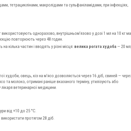
ами, тетрациклінами, макролідами та сульфаніламідами, при інфекціях,
використовують одноразово, внутрішньом’язово у дозі 1 мл на 10 кг м
ін’єкцію повторюють через 48 годин.
 на кілька частин і вводять у різні місця:
велика рогата худоба
— 20 мл
ої худоби, овець, кіз на м’ясо дозволяється через 16 діб, свиней — чере
со та молоко, отримані раніше вказаного терміну, утилізують або
 лікаря ветеринарної медицини.
ри від +10 до 25 °С.
і використати протягом 28 діб.