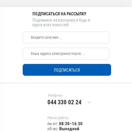
Ивермектин, Ксероформ,
Гель
Тилозина тартрат
ПОДПИСАТЬСЯ НА РАССЫЛКУ
Действующие вещества
Виды животных
Подпишись на рассылку и будь в
Тилозина тартрат,
курсе всех новостей
КРС, Собаки, Коты, Кролики
Ксероформ, Ивермектин
Применение
Виды животных
Наружно
КРС, Собаки, Коты, Кролики
Назначение
Применение
Для глаз, От клещей, Для
Наружно
ушей
Назначение
Показания
ПОДПИСАТЬСЯ
Для ушей, От клещей, Для
Блефарит; Дерматит;
глаз
Кератит; Конъюнктивит;
Показания
Нотоэдроз; Отодектоз;
Псороптоз; Риккетсиоз;
Блефарит; Дерматит;
Телефоны:
Саркоптоз; Телязиоз;
Кератит; Конъюнктивит;
044 330 02 24
Хейлитиоз; Хориоптоз;
Нотоэдроз; Отодектоз;
Экзема; Эктопаразиты
Псороптоз; Риккетсиоз;
Саркоптоз; Телязиоз;
Режим работы:
Хейлитиоз; Хориоптоз;
пн-пт:
08:30–16:30
Экзема; Эктопаразиты
сб-вс:
Выходной