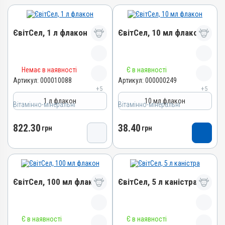
ЄвітСел, 1 л флакон
ЄвітСел, 10 мл флакон
Назва препарату
Назва препарату
Немає в наявності
Є в наявності
ЄвітСел
ЄвітСел
Артикул:
000010088
Артикул:
000000249
+5
+5
Артикул
Артикул
1 л флакон
10 мл флакон
Вітамінно-мінеральні
000010088
Вітамінно-мінеральні
000000249
Штрихкод
Штрихкод
822.30
38.40
грн
грн
4820012501373
4820012501335
Номер РП
Номер РП
АВ-03779-01-12
АВ-03779-01-12
Групи препаратів
Групи препаратів
ЄвітСел, 100 мл флакон
ЄвітСел, 5 л каністра
Вітамінно-мінеральні,
Вітамінно-мінеральні,
Гепатопротектори
Гепатопротектори
Лікарська форма
Лікарська форма
Назва препарату
Назва препарату
Емульсія
Емульсія
Є в наявності
Є в наявності