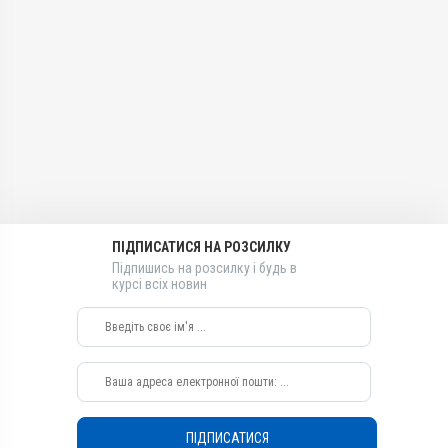
АВ-03779-01-12
Застосування
Застосування
Групи препаратів
Внутрішньом'язово,
Внутрішньом'язово,
Вітамінно-мінеральні,
Перорально з водою,
Перорально з водою,
Гепатопротектори
Підшкірно
Підшкірно
Лікарська форма
Призначення
Призначення
Емульсія
Для стимуляції обміну
Для стимуляції обміну
речовин, Для імунітету
речовин, Для імунітету
Діючи речовини
Показання
Показання
Вітамін E / альфа-
токоферолу ацетат, Натрію
Аборт; Білом’язова хвороба;
Аборт; Білом’язова хвороба;
селеніт
Безпліддя; Вітаміни;
Безпліддя; Вітаміни;
Гепатодистрофія;
Гепатодистрофія;
ПІДПИСАТИСЯ НА РОЗСИЛКУ
Види тварин
Дистрофія; Кардіоміопатія;
Дистрофія; Кардіоміопатія;
Підпишись на розсилку і будь в
ВРХ, Вівці, Кози, Свині, Гуси,
Кетоз; Мікроелементи;
Кетоз; Мікроелементи;
курсі всіх новин
Качки, Індики, Кури
Репродукція; Токсикоз
Репродукція; Токсикоз
Застосування
Перорально з водою,
Підшкірно,
Внутрішньом'язово
Призначення
Для імунітету, Для
ПІДПИСАТИСЯ
стимуляції обміну речовин