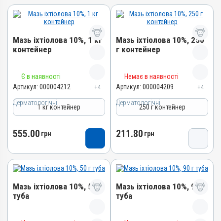
Мазь іхтіолова 10%, 1 кг
Мазь іхтіолова 10%, 250
контейнер
г контейнер
Назва препарату
Назва препарату
Є в наявності
Немає в наявності
Мазь іхтіолова 10%
Мазь іхтіолова 10%
Артикул:
000004212
Артикул:
000004209
+4
+4
Артикул
Артикул
Дерматологічні
Дерматологічні
1 кг контейнер
250 г контейнер
000004212
000004209
Штрихкод
Штрихкод
555.00
211.80
грн
грн
4820012503018
4820012502127
Номер РП
Номер РП
АВ-01277-01-10
АВ-01277-01-10
Групи препаратів
Групи препаратів
Мазь іхтіолова 10%, 50 г
Мазь іхтіолова 10%, 90 г
Дерматологічні
Дерматологічні
туба
туба
Лікарська форма
Лікарська форма
Мазь
Мазь
Назва препарату
Назва препарату