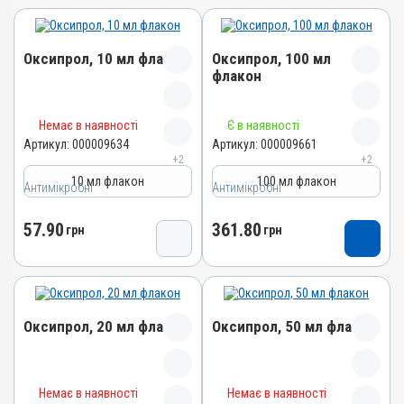
Оксипрол, 10 мл флакон
Оксипрол, 100 мл
флакон
Назва препарату
Назва препарату
Немає в наявності
Є в наявності
Оксипрол
Оксипрол
Артикул:
000009634
Артикул:
000009661
+2
+2
Артикул
Артикул
10 мл флакон
100 мл флакон
Антимікробні
000009634
Антимікробні
000009661
Штрихкод
Штрихкод
57.90
361.80
грн
грн
4820012501229
4820012501250
Номер РП
Номер РП
AB-02526-01-11
AB-02526-01-11
Групи препаратів
Групи препаратів
Оксипрол, 20 мл флакон
Оксипрол, 50 мл флакон
Антимікробні
Антимікробні
Лікарська форма
Лікарська форма
Розчин
Розчин
Назва препарату
Назва препарату
Немає в наявності
Немає в наявності
Діючи речовини
Діючи речовини