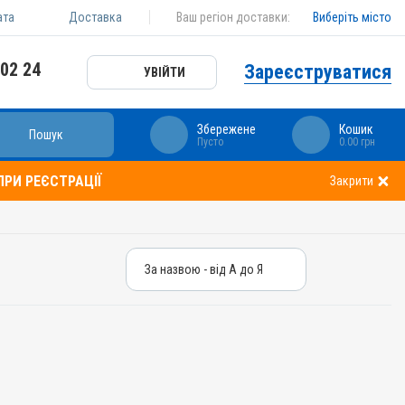
ата
Доставка
Ваш регіон доставки:
Виберіть місто
 02 24
Зареєструватися
УВІЙТИ
Збережене
Кошик
Пошук
Пусто
0.00 грн
РИ РЕЄСТРАЦІЇ
Закрити
За назвою - від А до Я
За назвою - від А до Я
За ціною – від дешевих
За ціною – від дорогих