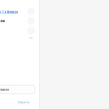
кон
+1
отозойні
флакон
Зберегти