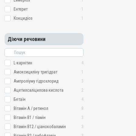
Еймеріоз
1
Ентерит
1
Кокцидіоз
1
Діючи речовини
L-карнітин
4
Амоксициліну тригідрат
1
Ампроліуму гідрохлорид
3
Ацетилсаліцилова кислота
2
Бетаїн
4
Вітамін A / ретинол
8
Вітамін B1 / тіамін
3
Вітамін B12 / ціанокобаламін
3
Вітамін B2 / рибофлавін
3