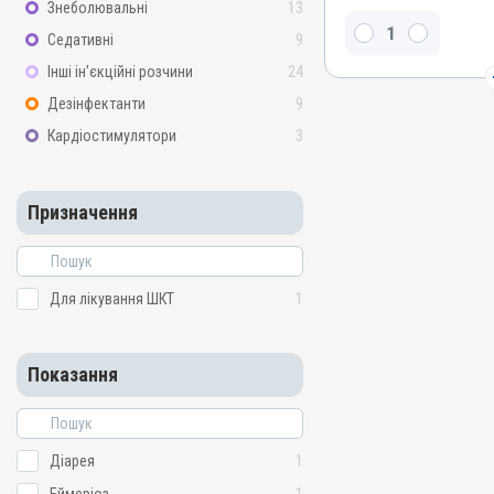
Знеболювальні
13
Толтразурил
Седативні
9
Види тварин
Інші ін’єкційні розчини
24
Гуси, Качки, Індики, Кури
Дезінфектанти
9
Застосування
Перорально з водою
Кардіостимулятори
3
Призначення
Для лікування ШКТ
Призначення
Показання
Діарея; Еймеріоз; Ентери
Для лікування ШКТ
1
Показання
Діарея
1