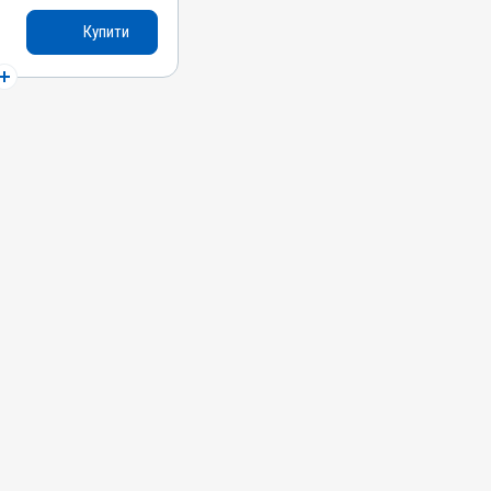
Купити
т; Кокцидіоз