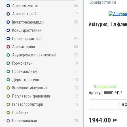
Кокцидіостатики
Антигельмінтні
56
Антипротозойні
17
Інсектоакарицидні
45
Авізурил, 1 л фла
Кокцидіостатики
11
Назва препарату
Протипаразитарні
97
Авізурил
Антимікробні
68
Артикул
Акушерсько-гінекологічні
22
000017417
Гормональні
10
Штрихкод
Протимаститні
11
4820012505012
Дерматологічні
18
Номер РП
Є в наявності
АВ-09474-01-21
Вітамінно-мінеральні
23
Артикул:
000017417
Групи препаратів
Регулятори травлення
12
Кокцидіостатики, Антипр
Гепатопротектори
15
1 л 
Лікарська форма
Сорбенти
1
Розчин
1944.00
грн
Протизапальні
20
Діючи речовини