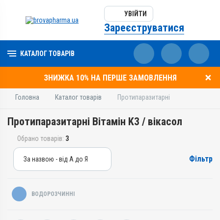
УВІЙТИ
Зареєструватися
КАТАЛОГ ТОВАРІВ
ЗНИЖКА 10% НА ПЕРШЕ ЗАМОВЛЕННЯ
Головна
Каталог товарів
Протипаразитарні
Протипаразитарні Вітамін K3 / вікасол
Обрано товарів:
3
Фільтр
За назвою - від А до Я
За назвою - від А до Я
За ціною – від дешевих
ВОДОРОЗЧИННІ
За ціною – від дорогих