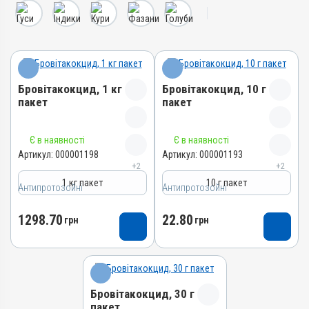
Бровітакокцид, 1 кг
Бровітакокцид, 10 г
пакет
пакет
Назва препарату
Назва препарату
Є в наявності
Є в наявності
Бровітакокцид
Бровітакокцид
Артикул:
000001198
Артикул:
000001193
+2
+2
Артикул
Артикул
1 кг пакет
10 г пакет
Антипротозойні
000001198
Антипротозойні
000001193
Штрихкод
Штрихкод
1298.70
22.80
грн
грн
4820012500062
4820012502509
Номер РП
Номер РП
АВ-01156-01-10
АВ-01156-01-10
Групи препаратів
Групи препаратів
Бровітакокцид, 30 г
Антипротозойні,
Антипротозойні,
пакет
Протипаразитарні,
Протипаразитарні,