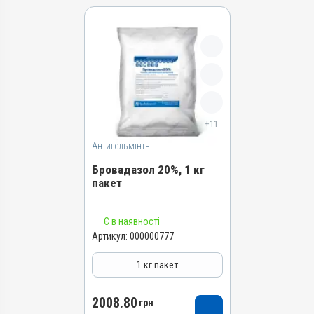
+11
Антигельмінтні
Бровадазол 20%, 1 кг
пакет
Назва препарату
Є в наявності
Бровадазол 20%
Артикул:
000000777
Артикул
1 кг пакет
000000777
Штрихкод
2008.80
грн
4820012502912