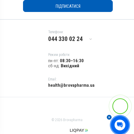
Показання
ПІДПИСАТИСЯ
Ботріоцефальоз; Нематоди;
Трематоди; Цестоди
Телефони:
044 330 02 24
Режим роботи:
пн-пт:
08:30–16:30
сб-нд:
Вихідний
Email:
health@brovapharma.ua
© 2026 Brovapharma