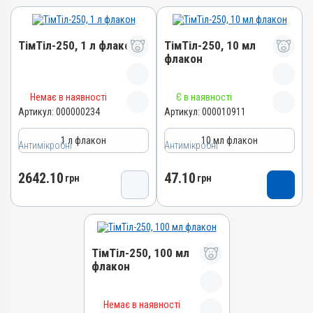
ТімТіл-250, 1 л флакон
ТімТіл-250, 10 мл
флакон
Назва препарату
Назва препарату
Немає в наявності
Є в наявності
ТімТіл-250
ТімТіл-250
Артикул:
000000234
Артикул:
000010911
Артикул
Артикул
1 л флакон
10 мл флакон
Антимікробні
000000234
Антимікробні
000010911
Штрихкод
Штрихкод
2642.10
47.10
грн
грн
4820012501625
4820012501717
Номер РП
Номер РП
АВ-03229-01-12
АВ-03229-01-12
Групи препаратів
Групи препаратів
ТімТіл-250, 100 мл
Антимікробні
Антимікробні
флакон
Лікарська форма
Лікарська форма
Розчин
Розчин
Назва препарату
Немає в наявності
Діючи речовини
Діючи речовини