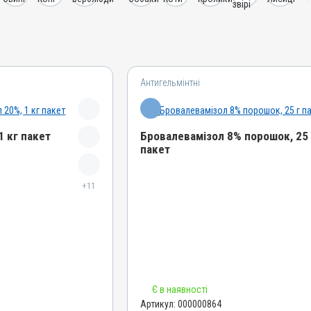
Антигельмінтні
1 кг пакет
Бровалевамізол 8% порошок, 25 
пакет
Назва препарату
+11
Бровалевамізол 8% порошок
Артикул
000000864
Штрихкод
4820012504848
Номер РП
Є в наявності
АВ-03852-01-12
Артикул:
000000864