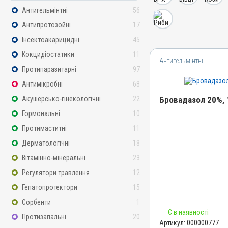
Антигельмінтні
56
Антипротозойні
17
Інсектоакарицидні
45
Кокцидіостатики
11
Антигельмінтні
Протипаразитарні
97
Антимікробні
68
Акушерсько-гінекологічні
22
Бровадазол 20%, 
Гормональні
10
Назва препарату
Протимаститні
11
Бровадазол 20%
Дерматологічні
18
Артикул
Вітамінно-мінеральні
23
000000777
Регулятори травлення
12
Штрихкод
Гепатопротектори
15
4820012502912
Сорбенти
1
Номер РП
Є в наявності
АВ-01936-01-10
Протизапальні
20
Артикул:
000000777