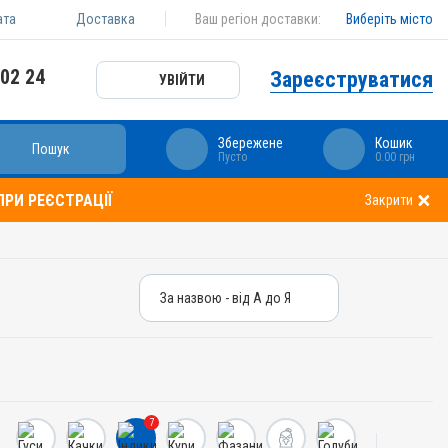
ата
Доставка
Ваш регіон доставки:
Виберіть місто
 02 24
Зареєструватися
УВІЙТИ
Збережене
Кошик
Пошук
Пусто
0.00 грн
РИ РЕЄСТРАЦІЇ
Закрити
За назвою - від А до Я
За назвою - від А до Я
За ціною – від дешевих
За ціною – від дорогих
7