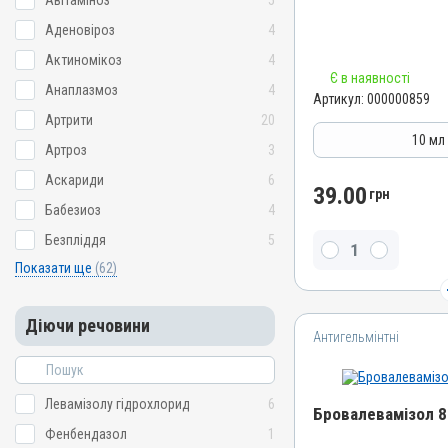
Авітаміноз
5
Штрихкод
Аденовіроз
4
4820012500970
Актиномікоз
4
Номер РП
Є в наявності
AB-00882-01-10
Анаплазмоз
4
Артикул:
000000859
Групи препаратів
Артрити
20
Антигельмінтні, Протипар
10 мл
Артроз
3
Лікарська форма
Аскариди
6
Розчин
39.00
грн
Бабезиоз
4
Діючи речовини
Безпліддя
5
Левамізолу гідрохлорид
Показати ще
(62)
Види тварин
ВРХ, Вівці, Свині, Гуси, І
Застосування
Діючи речовини
Антигельмінтні
Перорально з водою, Вну
Підшкірно
Призначення
Левамізолу гідрохлорид
6
Бровалевамізол 8
Від глистів
Фенбендазол
1
Показання