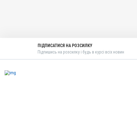
Підшкірно, Перорально з
Внутрішньом'язово
Призначення
Від глистів
Показання
Аскариди; Нематоди
ПІДПИСАТИСЯ НА РОЗСИЛКУ
Підпишись на розсилку і будь в курсі всіх новин