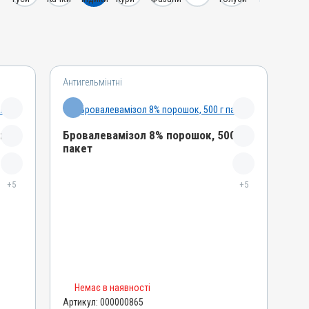
Антигельмінтні
г
Бровалевамізол 8% порошок, 500 г
пакет
Назва препарату
+5
Бровалевамізол 8% порошок
+5
Артикул
000000865
Штрихкод
4820012501991
Номер РП
Немає в наявності
АВ-03852-01-12
Артикул:
000000865