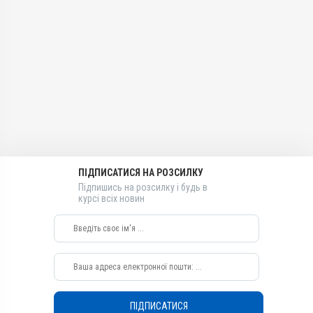
АВ-03779-01-12
Застосування
Застосування
Групи препаратів
Внутрішньом'язово,
Внутрішньом'язово,
Вітамінно-мінеральні,
Перорально з водою,
Перорально з водою,
Гепатопротектори
Підшкірно
Підшкірно
Лікарська форма
Призначення
Призначення
Емульсія
Для стимуляції обміну
Для стимуляції обміну
речовин, Для імунітету
речовин, Для імунітету
Діючи речовини
Показання
Показання
Вітамін E / альфа-
токоферолу ацетат, Натрію
Аборт; Білом’язова хвороба;
Аборт; Білом’язова хвороба;
селеніт
Безпліддя; Вітаміни;
Безпліддя; Вітаміни;
Гепатодистрофія;
Гепатодистрофія;
ПІДПИСАТИСЯ НА РОЗСИЛКУ
Види тварин
Дистрофія; Кардіоміопатія;
Дистрофія; Кардіоміопатія;
Підпишись на розсилку і будь в
ВРХ, Вівці, Кози, Свині, Гуси,
Кетоз; Мікроелементи;
Кетоз; Мікроелементи;
курсі всіх новин
Качки, Індики, Кури
Репродукція; Токсикоз
Репродукція; Токсикоз
Застосування
Перорально з водою,
Підшкірно,
Внутрішньом'язово
Призначення
Для імунітету, Для
ПІДПИСАТИСЯ
стимуляції обміну речовин