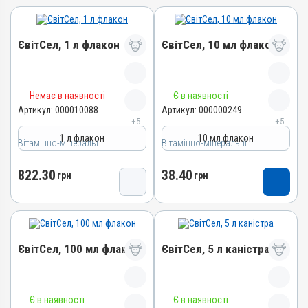
ЄвітСел, 1 л флакон
ЄвітСел, 10 мл флакон
Назва препарату
Назва препарату
Немає в наявності
Є в наявності
ЄвітСел
ЄвітСел
Артикул:
000010088
Артикул:
000000249
+5
+5
Артикул
Артикул
1 л флакон
10 мл флакон
Вітамінно-мінеральні
000010088
Вітамінно-мінеральні
000000249
Штрихкод
Штрихкод
822.30
38.40
грн
грн
4820012501373
4820012501335
Номер РП
Номер РП
АВ-03779-01-12
АВ-03779-01-12
Групи препаратів
Групи препаратів
ЄвітСел, 100 мл флакон
ЄвітСел, 5 л каністра
Вітамінно-мінеральні,
Вітамінно-мінеральні,
Гепатопротектори
Гепатопротектори
Лікарська форма
Лікарська форма
Назва препарату
Назва препарату
Емульсія
Емульсія
Є в наявності
Є в наявності