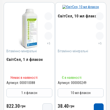
ЄвітСел, 10 мл флакон
Назва препарату
ЄвітСел
+5
+5
Артикул
Вітамінно-мінеральні
Вітамінно-мінеральні
000000249
Штрихкод
ЄвітСел, 1 л флакон
4820012501335
Номер РП
Назва препарату
АВ-03779-01-12
Немає в наявності
Є в наявності
ЄвітСел
Артикул:
000010088
Артикул:
000000249
Групи препаратів
Артикул
Вітамінно-мінеральні,
1 л флакон
10 мл флакон
Гепатопротектори
000010088
Лікарська форма
Штрихкод
822.30
38.40
грн
грн
Емульсія
4820012501373