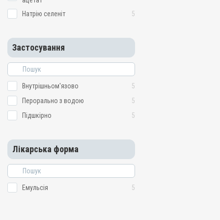
ацетат
Натрію селеніт
5
Застосування
Внутрішньом'язово
5
Перорально з водою
5
Підшкірно
5
Лікарська форма
Емульсія
5