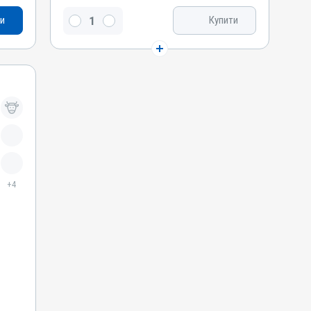
Вітамін E / альфа-токоферолу ацетат, Натрію
и
Купити
селеніт
Види тварин
ВРХ, Вівці, Кози, Свині, Гуси, Качки, Індики,
Кури
Застосування
Внутрішньом'язово, Перорально з водою,
Підшкірно
Призначення
Для стимуляції обміну речовин, Для імунітету
Показання
+4
Аборт; Білом’язова хвороба; Безпліддя;
Вітаміни; Гепатодистрофія; Дистрофія;
Кардіоміопатія; Кетоз; Мікроелементи;
Репродукція; Токсикоз