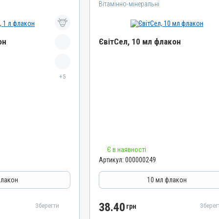
Вітамінно-мінеральні
он
ЄвітСел, 10 мл флакон
Назва препарату
+5
ЄвітСел
Артикул
000000249
Штрихкод
4820012501335
Номер РП
Є в наявності
АВ-03779-01-12
Артикул:
000000249
Групи препаратів
епатопротектори
Вітамінно-мінеральні, Гепатопротектори
флакон
10 мл флакон
Лікарська форма
Емульсія
38.40
Зберегти
Зберег
грн
Діючи речовини