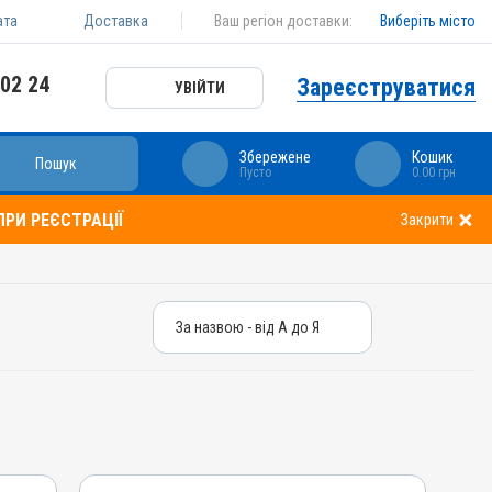
ата
Доставка
Ваш регіон доставки:
Виберіть місто
 02 24
Зареєструватися
УВІЙТИ
Збережене
Кошик
Пошук
Пусто
0.00 грн
РИ РЕЄСТРАЦІЇ
Закрити
За назвою - від А до Я
За назвою - від А до Я
За ціною – від дешевих
За ціною – від дорогих