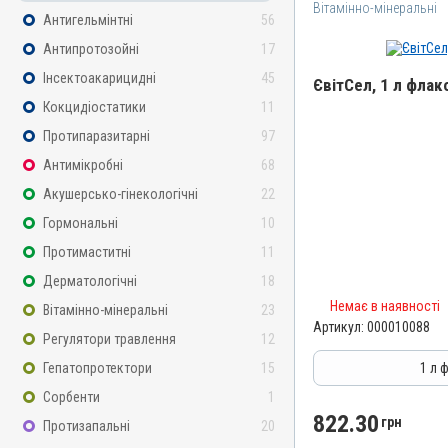
Вітамінно-мінеральні
Антигельмінтні
56
Антипротозойні
17
Інсектоакарицидні
45
ЄвітСел, 1 л флак
Кокцидіостатики
11
Назва препарату
Протипаразитарні
97
ЄвітСел
Антимікробні
68
Артикул
Акушерсько-гінекологічні
22
000010088
Гормональні
10
Штрихкод
Протимаститні
11
4820012501373
Дерматологічні
18
Номер РП
Немає в наявності
Вітамінно-мінеральні
23
АВ-03779-01-12
Артикул:
000010088
Регулятори травлення
12
Групи препаратів
Вітамінно-мінеральні, Г
Гепатопротектори
15
1 л 
Лікарська форма
Сорбенти
1
Емульсія
822.30
грн
Протизапальні
20
Діючи речовини