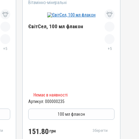
Вітамінно-мінеральні
ЄвітСел, 100 мл флакон
Назва препарату
+5
ЄвітСел
+5
Артикул
000000235
Штрихкод
4820012501861
Номер РП
Немає в наявності
АВ-03779-01-12
Артикул:
000000235
Групи препаратів
Вітамінно-мінеральні, Гепатопротектори
100 мл флакон
Лікарська форма
Емульсія
151.80
ти
Зберегти
грн
Діючи речовини