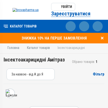
УВІЙТИ
Зареєструватися
КАТАЛОГ ТОВАРІВ
ЗНИЖКА 10% НА ПЕРШЕ ЗАМОВЛЕННЯ
Головна
Каталог товарів
Інсектоакарицидні
Інсектоакарицидні Амітраз
Обрано товарів:
1
Фільтр
За назвою - від А до Я
За назвою - від А до Я
За ціною – від дешевих
За ціною – від дорогих