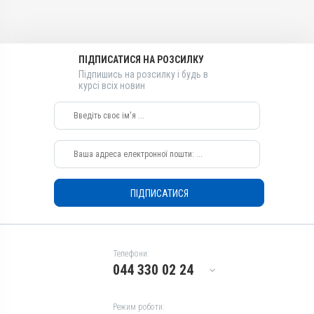
Амітраз
Види тварин
Бджоли
ПІДПИСАТИСЯ НА РОЗСИЛКУ
Застосування
Підпишись на розсилку і будь в
Дезінсекція
курсі всіх новин
Призначення
Від кліщів
Показання
Вароатоз; Ектопаразити;
Хвороби бджіл
ПІДПИСАТИСЯ
Телефони:
044 330 02 24
Режим роботи: