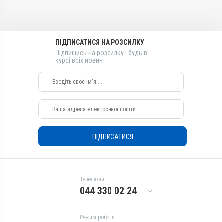
Мегестролу ацетат
Мегестролу ацетат
Види тварин
Види тварин
Собаки, Коти
Собаки, Коти
ПІДПИСАТИСЯ НА РОЗСИЛКУ
Застосування
Застосування
Підпишись на розсилку і будь в
курсі всіх новин
Перорально на корінь язика,
Перорально на корінь язика,
Перорально з кормом
Перорально з кормом
Призначення
Призначення
Для сечостатевої системи
Для сечостатевої системи
Показання
Показання
Корегування тічки; Охота
Корегування тічки; Охота
ПІДПИСАТИСЯ
Телефони:
044 330 02 24
Режим роботи: