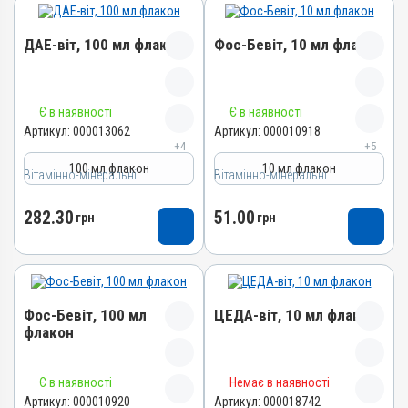
ДАЕ-віт, 100 мл флакон
Фос-Бевіт, 10 мл флакон
Назва препарату
Назва препарату
Є в наявності
Є в наявності
ДАЕ-віт
Фос-Бевіт
Артикул:
000013062
Артикул:
000010918
+4
+5
Артикул
Артикул
100 мл флакон
10 мл флакон
Вітамінно-мінеральні
000013062
Вітамінно-мінеральні
000010918
Штрихкод
Штрихкод
282.30
51.00
грн
грн
4820012502776
4820012501663
Номер РП
Номер РП
АВ-06256-01-16
АВ-04934-01-13
Групи препаратів
Групи препаратів
Фос-Бевіт, 100 мл
ЦЕДА-віт, 10 мл флакон
Вітамінно-мінеральні,
Вітамінно-мінеральні,
флакон
Гепатопротектори
Імуностимулятори,
Гепатопротектори
Лікарська форма
Назва препарату
Лікарська форма
Назва препарату
Емульсія
Є в наявності
Немає в наявності
ЦЕДА-віт
Розчин
Фос-Бевіт
Артикул:
000010920
Артикул:
000018742
Діючи речовини