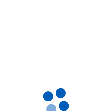
розія; Запалення; Рани;