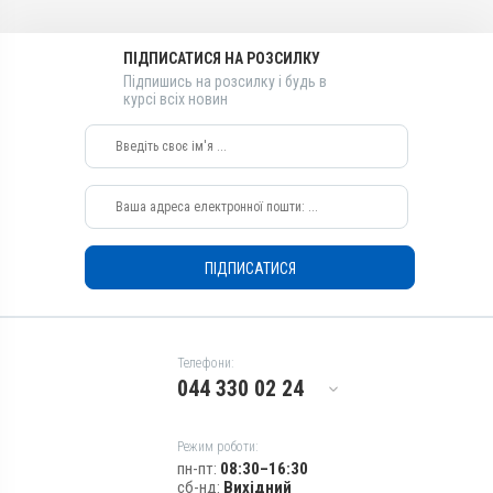
Порошок
Діючи речовини
ПІДПИСАТИСЯ НА РОЗСИЛКУ
Бензилпеніциліну натрієва
Підпишись на розсилку і будь в
сіль, Стрептоміцину сульфат,
курсі всіх новин
Стрептоцид білий
Види тварин
ВРХ
Застосування
Зовнішньо,
Внутрішньоматково
ПІДПИСАТИСЯ
Призначення
Для оброблення ран, Для
шкіри
Показання
Телефони:
Виразки; Дерматит; Екзема;
044 330 02 24
Ендометрит; Запалення;
Метрит; Рани; Хірургія
Режим роботи:
пн-пт:
08:30–16:30
сб-нд:
Вихідний