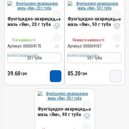
Фунгіцидно-акарицидна
Фунгіцидно-акарицидна
мазь «Ям», 20 г туба
мазь «Ям», 50 г туба
Назва препарату
Назва препарату
Є в наявності
Немає в наявності
Фунгіцидно-акарицидна
Фунгіцидно-акарицидна
Артикул:
000004176
Артикул:
000004187
+1
+1
мазь «Ям»
мазь «Ям»
Інсектоакарицидні
Інсектоакарицидні
20 г туба
50 г туба
Артикул
Артикул
000004176
000004187
39.60
85.20
Штрихкод
Штрихкод
грн
грн
4820012503209
4820012502134
Номер РП
Номер РП
AB-01068-01-10
AB-01068-01-10
Групи препаратів
Групи препаратів
Фунгіцидно-акарицидна
Інсектоакарицидні,
Інсектоакарицидні,
мазь «Ям», 90 г туба
Протипаразитарні,
Протипаразитарні,
Дерматологічні
Дерматологічні
Назва препарату
Лікарська форма
Лікарська форма