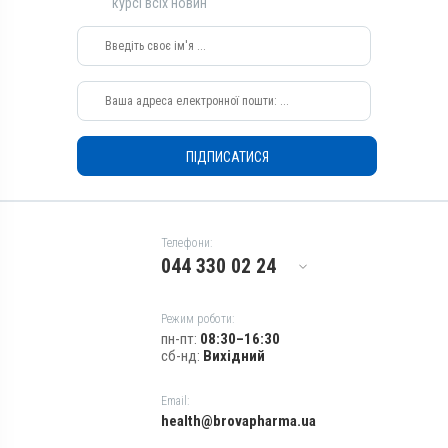
курсі всіх новин
Види тварин
Коні, Собаки, Коти, Кролики,
Кури
Застосування
Зовнішньо
Призначення
ПІДПИСАТИСЯ
Для шкіри
Показання
Аборт; Аборт; Дерматит;
Екзема; Копитна гниль;
Телефони:
Лишай
044 330 02 24
Режим роботи:
пн-пт:
08:30–16:30
сб-нд:
Вихідний
Email:
health@brovapharma.ua