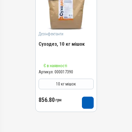
Дезінфектанти
Суходез, 10 кг мішок
Назва препарату
Є в наявності
Суходез
Артикул:
000017390
Артикул
10 кг мішок
000017390
Штрихкод
856.80
4820012504985
грн
Номер РП
АВ-09455-03-21
Групи препаратів
Дезінфектанти