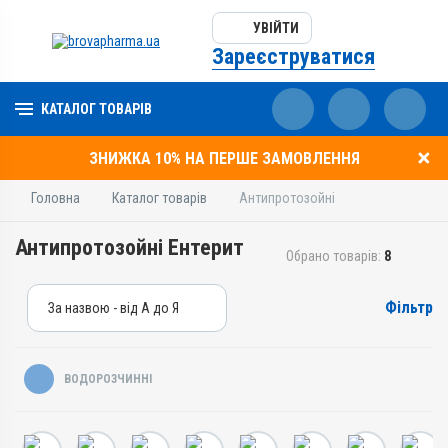
УВІЙТИ
Зареєструватися
КАТАЛОГ ТОВАРІВ
ЗНИЖКА 10% НА ПЕРШЕ ЗАМОВЛЕННЯ
Головна
Каталог товарів
Антипротозойні
Антипротозойні Ентерит
Обрано товарів:
8
Фільтр
За назвою - від А до Я
За назвою - від А до Я
За ціною – від дешевих
ВОДОРОЗЧИННІ
За ціною – від дорогих