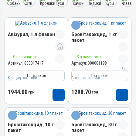
Авізурил, 1 л флакон
Бровітакокцид, 1 кг
пакет
Назва препарату
Назва препарату
Є в наявності
Є в наявності
Авізурил
Бровітакокцид
Артикул:
000017417
Артикул:
000001198
+1
+2
Артикул
Артикул
1 л флакон
1 кг пакет
000017417
Кокцидіостатики
Антипротозойні
000001198
Штрихкод
Штрихкод
1944.00
1298.70
4820012505012
грн
грн
4820012500062
Номер РП
Номер РП
АВ-09474-01-21
АВ-01156-01-10
Групи препаратів
Групи препаратів
Кокцидіостатики,
Бровітакокцид, 10 г
Бровітакокцид, 30 г
Антипротозойні,
Антипротозойні
пакет
пакет
Протипаразитарні,
Кокцидіостатики