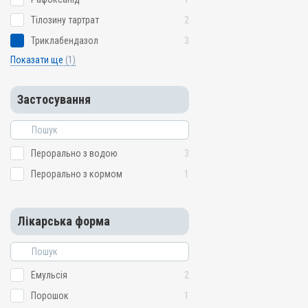
Тілозину тартрат
2
Триклабендазол
3
Показати ще
(1)
Застосування
Перорально з водою
3
Перорально з кормом
1
Лікарська форма
Емульсія
2
Порошок
1