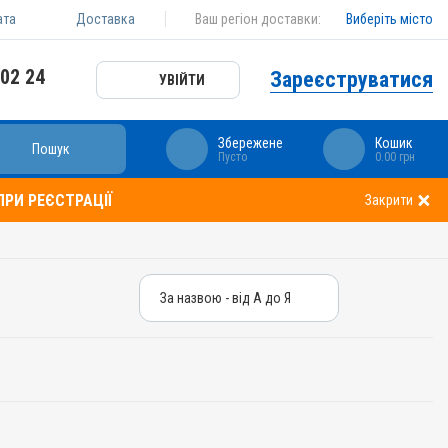
ата
Доставка
Ваш регіон доставки:
Виберіть місто
 02 24
Зареєструватися
УВІЙТИ
Збережене
Кошик
Пошук
Пусто
0.00 грн
РИ РЕЄСТРАЦІЇ
Закрити
За назвою - від А до Я
За назвою - від А до Я
За ціною – від дешевих
За ціною – від дорогих