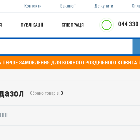
Контакти
Вакансії
Де купити
Опл
044 330
Я
ПУБЛІКАЦІЇ
СПІВПРАЦЯ
А ПЕРШЕ ЗАМОВЛЕННЯ ДЛЯ КОЖНОГО РОЗДРІБНОГО КЛІЄНТА П
ндазол
Обрано товарів:
3
ННІ