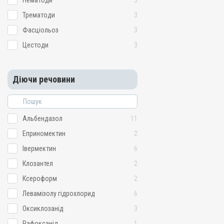
Нематоди
3
Трематоди
3
Фасціольоз
3
Цестоди
3
Діючи речовини
Альбендазол
11
Еприномектин
2
Івермектин
6
Клозантел
2
Ксероформ
2
Левамізолу гідрохлорид
6
Оксиклозанід
3
Рафоксанід
1