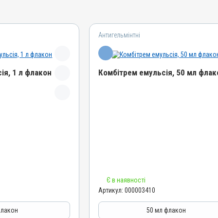
Антигельмінтні
ія, 1 л флакон
Комбітрем емульсія, 50 мл флак
Назва препарату
Комбітрем емульсія
Артикул
000003410
Штрихкод
4820012501113
Номер РП
Є в наявності
AB-00888-01-10
Артикул:
000003410
Групи препаратів
азитарні
Антигельмінтні, Протипаразитарні
флакон
50 мл флакон