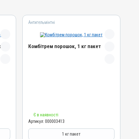
Антигельмінтні
он
Комбітрем порошок, 1 кг пакет
Назва препарату
Комбітрем порошок
Артикул
000003413
Штрихкод
4820012500642
Номер РП
Є в наявності
AB-00885-01-10
Артикул:
000003413
Групи препаратів
Антигельмінтні, Протипаразитарні
1 кг пакет