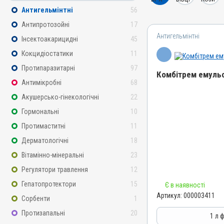
Антигельмінтні
56
Антипротозойні
17
Антигельмінтні
Інсектоакарицидні
45
Кокцидіостатики
11
Протипаразитарні
97
Комбітрем емульс
Антимікробні
68
Акушерсько-гінекологічні
22
Назва препарату
Комбітрем емульсія
Гормональні
10
Артикул
Протимаститні
11
000003411
Дерматологічні
18
Штрихкод
Вітамінно-мінеральні
23
4820012501120
Регулятори травлення
12
Номер РП
Гепатопротектори
15
Є в наявності
AB-00888-01-10
Артикул:
000003411
Сорбенти
1
Групи препаратів
Протизапальні
20
Антигельмінтні, Протипар
1 л 