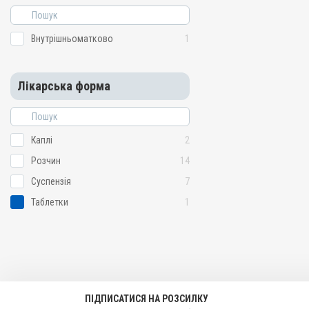
Внутрішньоматково
1
Лікарська форма
Каплі
2
Розчин
14
Суспензія
7
Таблетки
1
ПІДПИСАТИСЯ НА РОЗСИЛКУ