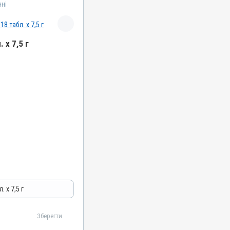
чні
 х 7,5 г
. х 7,5 г
Зберегти