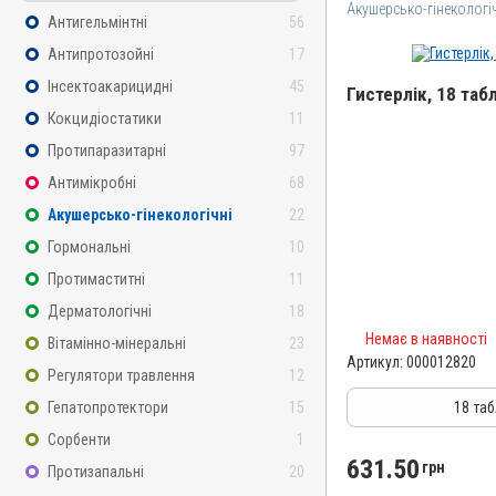
Акушерсько-гінекологі
Антигельмінтні
56
Антипротозойні
17
Інсектоакарицидні
45
Гистерлік, 18 табл.
Кокцидіостатики
11
Назва препарату
Протипаразитарні
97
Гистерлік
Антимікробні
68
Артикул
Акушерсько-гінекологічні
22
000012820
Гормональні
10
Штрихкод
Протимаститні
11
4820012503926
Дерматологічні
18
Номер РП
Немає в наявності
Вітамінно-мінеральні
23
AB-05772-01-15
Артикул:
000012820
Регулятори травлення
12
Групи препаратів
Акушерсько-гінекологічні
Гепатопротектори
15
18 табл
Лікарська форма
Сорбенти
1
Таблетки
631.50
грн
Протизапальні
20
Діючи речовини