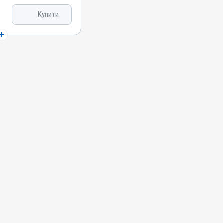
лорид,
Купити
іль, Канаміцину
ми
т; Запалення;
рептококоз; Цервіцит