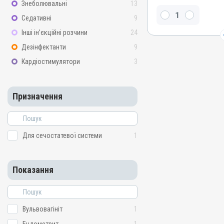
Знеболювальні
13
Окситетрацикліну гідрох
Седативні
9
Сульфадіазину натрієва с
сульфат
Інші ін’єкційні розчини
24
Види тварин
Дезінфектанти
9
ВРХ
Кардіостимулятори
3
Застосування
Внутрішньоматково
Призначення
Призначення
Для сечостатевої систе
Показання
Вульвовагініт; Ендометри
Для сечостатевої системи
1
Метрит; Стафілококоз; Ст
Показання
Вульвовагініт
1