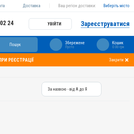
ата
Доставка
Ваш регіон доставки:
Виберіть місто
 02 24
Зареєструватися
УВІЙТИ
Збережене
Кошик
Пошук
Пусто
0.00 грн
РИ РЕЄСТРАЦІЇ
Закрити
За назвою - від А до Я
За назвою - від А до Я
За ціною – від дешевих
За ціною – від дорогих