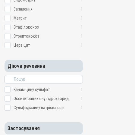
Ендометрит
1
Запалення
1
Метрит
1
Стафiлококоз
1
Стрептококоз
1
Цервіцит
1
Діючи речовини
Канаміцину сульфат
1
Окситетрацикліну гідрохлорид
1
Сульфадіазину натрієва сіль
1
Застосування