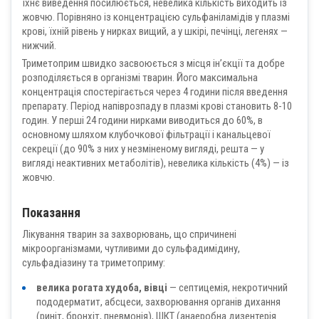
їхнє виведення посилюється, невелика кількість виходить із
жовчю. Порівняно із концентрацією сульфаніламідів у плазмі
крові, їхній рівень у нирках вищий, а у шкірі, печінці, легенях —
нижчий.
Триметоприм швидко засвоюється з місця ін’єкції та добре
розподіляється в організмі тварин. Його максимальна
концентрація спостерігається через 4 години після введення
препарату. Період напіврозпаду в плазмі крові становить 8-10
годин. У перші 24 години нирками виводиться до 60%, в
основному шляхом клубочкової фільтрації і канальцевої
секреції (до 90% з них у незміненому вигляді, решта — у
вигляді неактивних метаболітів), невелика кількість (4%) — із
жовчю.
Показання
Лікування тварин за захворювань, що спричинені
мікроорганізмами, чутливими до сульфадимідину,
cульфадіазину та триметоприму:
велика рогата худоба, вівці
— септицемія, некротичний
пододерматит, абсцеси, захворювання органів дихання
(риніт, бронхіт, пневмонія), ШКТ (анаеробна дизентерія