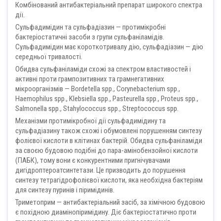
Комбінований антибактеріальний препарат широкого спектра
дії.
Сульфадимідин та сульфадіазин — протимікробні
бактеріостатичні засоби з групи сульфаніламідів.
Сульфадимідин має короткотривалу дію, сульфадіазин — дію
середньої тривалості.
Обидва сульфаніламіди схожі за спектром властивостей і
активні проти грампозитивних та грамнегативних
мікроорганізмів — Bordetella spp., Corynebacterium spp.,
Haemophilus spp., Klebsiella spp., Pasteurella spp., Proteus spp.,
Salmonella spp., Stahylococcus spp., Streptococcus spp.
Механізми протимікробної дії сульфадимідину та
сульфадіазину також схожі і обумовлені порушенням синтезу
фолієвої кислоти в клітинах бактерій. Обидва сульфаніламіди
за своєю будовою подібні до пара-амінобензойної кислоти
(ПАБК), тому вони є конкурентними пригнічувачами
дигідроптероатсинтетази. Це призводить до порушення
синтезу тетрагідрофолієвої кислоти, яка необхідна бактеріям
для синтезу пуринів і піримідинів.
Триметоприм — антибактеріальний засіб, за хімічною будовою
є похідною диамінопіримідину. Діє бактеріостатично проти