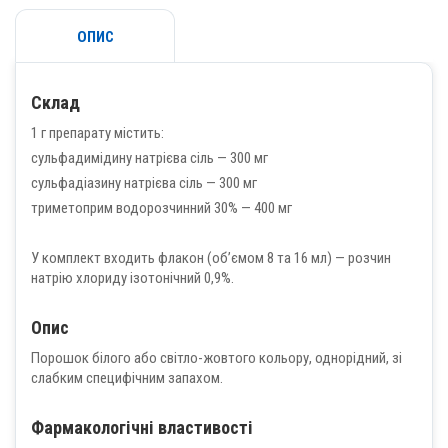
ОПИС
Склад
1 г препарату містить:
сульфадимідину натрієва сіль — 300 мг
сульфадіазину натрієва сіль — 300 мг
триметоприм водорозчинний 30% — 400 мг
У комплект входить флакон (об’ємом 8 та 16 мл) — розчин
натрію хлориду ізотонічний 0,9%.
Опис
Порошок білого або світло-жовтого кольору, однорідний, зі
слабким специфічним запахом.
Фармакологічні властивості