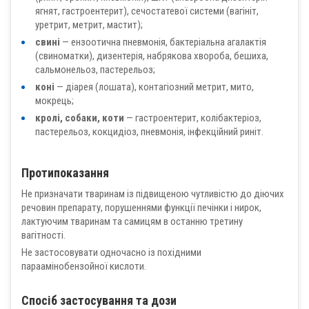
ягнят, гастроентерит), сечостатевої системи (вагініт,
уретрит, метрит, мастит);
свині
— ензоотична пневмонія, бактеріальна агалактія
(свиноматки), дизентерія, набрякова хвороба, бешиха,
сальмонельоз, пастерельоз;
коні
— діарея (лошата), контагіозний метрит, мито,
мокрець;
кролі, собаки, коти
— гастроентерит, колібактеріоз,
пастерельоз, кокцидіоз, пневмонія, інфекційний риніт.
Протипоказання
Не призначати тваринам із підвищеною чутливістю до діючих
речовин препарату, порушеннями функції печінки і нирок,
лактуючим тваринам та самицям в останню третину
вагітності.
Не застосовувати одночасно із похідними
параамінобензойної кислоти.
Спосіб застосування та дози