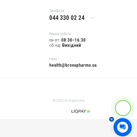
Риніт; Сальмонельоз; Холера
Телефони:
044 330 02 24
Режим роботи:
пн-пт:
08:30–16:30
сб-нд:
Вихідний
Email:
health@brovapharma.ua
© 2026 Brovapharma