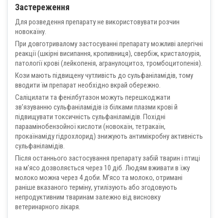
Застереження
Для розведення препарату не використовувати розчин
новокаїну.
При довготривалому застосуванні препарату можливі алергічні
реакції (шкірні висипання, кропивниця), свербіж, кристалоурія,
патології крові (лейкопенія, агранулоцитоз, тромбоцитопенія).
Кози мають підвищену чутливість до сульфаніламідів, тому
вводити їм препарат необхідно вкрай обережно.
Саліцилати та фенілбутазон можуть перешкоджати
зв’язуванню сульфаніламідів із білками плазми крові й
підвищувати токсичність сульфаніламідів. Похідні
параамінобензойної кислоти (новокаїн, тетракаїн,
прокаїнаміду гідрохлорид) знижують антимікробну активність
сульфаніламідів.
Після останнього застосування препарату забій тварин і птиці
на м’ясо дозволяється через 10 діб. Людям вживати в їжу
молоко можна через 4 доби. М’ясо та молоко, отримані
раніше вказаного терміну, утилізують або згодовують
непродуктивним тваринам залежно від висновку
ветеринарного лікаря.