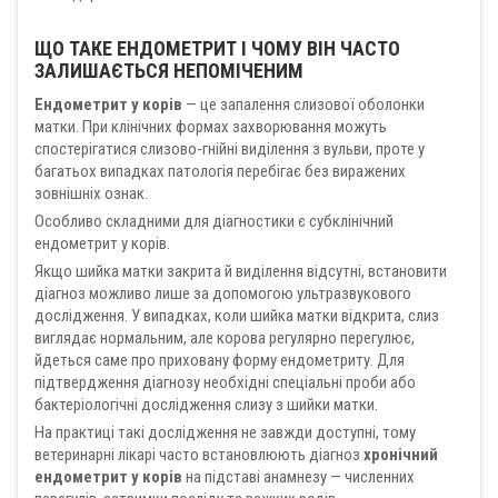
ЩО ТАКЕ ЕНДОМЕТРИТ І ЧОМУ ВІН ЧАСТО
ЗАЛИШАЄТЬСЯ НЕПОМІЧЕНИМ
Ендометрит у корів
— це запалення слизової оболонки
матки. При клінічних формах захворювання можуть
спостерігатися слизово-гнійні виділення з вульви, проте у
багатьох випадках патологія перебігає без виражених
зовнішніх ознак.
Особливо складними для діагностики є субклінічний
ендометрит у корів.
Якщо шийка матки закрита й виділення відсутні, встановити
діагноз можливо лише за допомогою ультразвукового
дослідження. У випадках, коли шийка матки відкрита, слиз
виглядає нормальним, але корова регулярно перегулює,
йдеться саме про приховану форму ендометриту. Для
підтвердження діагнозу необхідні спеціальні проби або
бактеріологічні дослідження слизу з шийки матки.
На практиці такі дослідження не завжди доступні, тому
ветеринарні лікарі часто встановлюють діагноз
хронічний
ендометрит у корів
на підставі анамнезу — численних