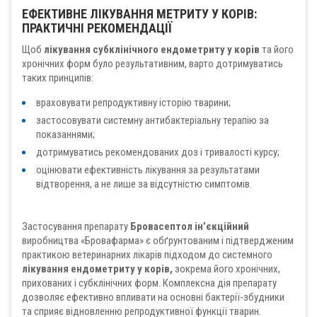
ЕФЕКТИВНЕ ЛІКУВАННЯ МЕТРИТУ У КОРІВ:
ПРАКТИЧНІ РЕКОМЕНДАЦІЇ
Щоб
лікування субклінічного ендометриту у корів
та його
хронічних форм було результативним, варто дотримуватись
таких принципів:
враховувати репродуктивну історію тварини;
застосовувати системну антибактеріальну терапію за
показаннями;
дотримуватись рекомендованих доз і тривалості курсу;
оцінювати ефективність лікування за результатами
відтворення, а не лише за відсутністю симптомів.
Застосування препарату
Бровасептол ін’єкційний
виробництва «Бровафарма» є обґрунтованим і підтвердженим
практикою ветеринарних лікарів підходом до системного
лікування ендометриту у корів,
зокрема його хронічних,
прихованих і субклінічних форм. Комплексна дія препарату
дозволяє ефективно впливати на основні бактерії-збудники
та сприяє відновленню репродуктивної функції тварин.