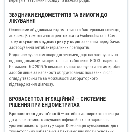
перегулів, затримки посліду та важких родів.
ЗБУДНИКИ ЕНДОМЕТРИТІВ ТА ВИМОГИ ДО
ЛІКУВАННЯ
Основними збудниками ендометритів є бактеріальні інфекції,
зокрема β-гемолітичні стрептококи та Escherichia coli. Саме
тому
лікування ендометриту у корів
зазвичай передбачає
застосування антибактеріальних препаратів.
Водночас сучасні міжнародні рекомендації наголошують на
відповідальному використанні антибіотиків. ВООЗ тварин та
Регламент ЄС 2019/6 вимагають застосовувати антимікробні
засоби лише за наявності обґрунтованих показань, після
огляду тварини та за можливості лабораторного
підтвердження діагнозу.
БРОВАСЕПТОЛ ІН’ЄКЦІЙНИЙ — СИСТЕМНЕ
РІШЕННЯ ПРИ ЕНДОМЕТРИТАХ
Бровасептол для ін’єкцій
— антибіотик широкого спектра
дії для системного лікування інфекційних захворювань
урогенітального тракту у корів. Комбінація сульфаніламідів і
триметоприму забезпечує ефективну дію проти основних