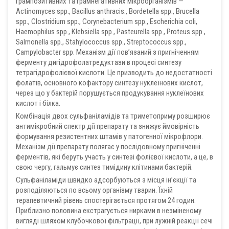
грампозитивних та грамнегативних мікроорганізмів —
Actinomyces spp., Bacillus anthracis., Bordetella spp., Brucella
spp., Clostridium spp., Corynebacterium spp., Escherichia coli,
Haemophilus spp., Klebsiella spp., Pasteurella spp., Proteus spp.,
Salmonella spp., Stahylococcus spp., Streptococcus spp.,
Сampylobacter spp. Механізм дії пов’язаний з пригніченням
ферменту дигідрофолатредуктази в процесі синтезу
тетрагідрофолієвої кислоти. Це призводить до недостатності
фолатів, основного кофактору синтезу нуклеїнових кислот,
через що у бактерій порушується продукування нуклеїнових
кислот і білка.
Комбінація двох сульфаніламідів та триметоприму розширює
антимікробний спектр дії препарату та знижує ймовірність
формування резистентних штамів у патогенної мікрофлори.
Механізм дії препарату полягає у послідовному пригніченні
ферментів, які беруть участь у синтезі фолієвої кислоти, а це, в
свою чергу, гальмує синтез тимідину клітинами бактерій.
Сульфаніламіди швидко адсорбуються з місця ін’єкції та
розподіляються по всьому організму тварин. Їхній
терапевтичний рівень спостерігається протягом 24 годин.
Приблизно половина екстрагується нирками в незміненому
вигляді шляхом клубочкової фільтрації, при лужній реакції сечі