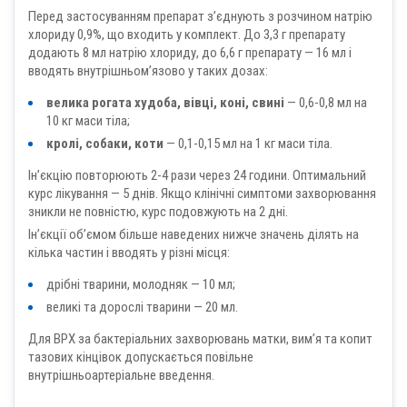
Перед застосуванням препарат з’єднують з розчином натрію
хлориду 0,9%, що входить у комплект. До 3,3 г препарату
додають 8 мл натрію хлориду, до 6,6 г препарату — 16 мл і
вводять внутрішньом’язово у таких дозах:
велика рогата худоба, вівці, коні, свині
— 0,6-0,8 мл на
10 кг маси тіла;
кролі, собаки, коти
— 0,1-0,15 мл на 1 кг маси тіла.
Ін’єкцію повторюють 2-4 рази через 24 години. Оптимальний
курс лікування — 5 днів. Якщо клінічні симптоми захворювання
зникли не повністю, курс подовжують на 2 дні.
Ін’єкції об’ємом більше наведених нижче значень ділять на
кілька частин і вводять у різні місця:
дрібні тварини, молодняк — 10 мл;
великі та дорослі тварини — 20 мл.
Для ВРХ за бактеріальних захворювань матки, вим’я та копит
тазових кінцівок допускається повільне
внутрішньоартеріальне введення.