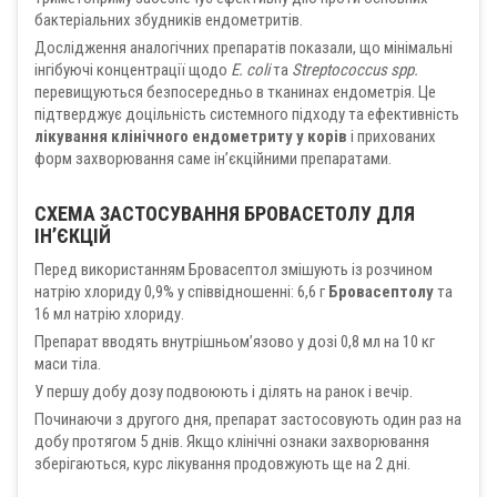
бактеріальних збудників ендометритів.
Дослідження аналогічних препаратів показали, що мінімальні
інгібуючі концентрації щодо
E. coli
та
Streptococcus spp.
перевищуються безпосередньо в тканинах ендометрія. Це
підтверджує доцільність системного підходу та ефективність
лікування клінічного ендометриту у корів
і прихованих
форм захворювання саме ін’єкційними препаратами.
СХЕМА ЗАСТОСУВАННЯ БРОВАСЕТОЛУ ДЛЯ
ІН’ЄКЦІЙ
Перед використанням Бровасептол змішують із розчином
натрію хлориду 0,9% у співвідношенні: 6,6 г
Бровасептолу
та
16 мл натрію хлориду.
Препарат вводять внутрішньом’язово у дозі 0,8 мл на 10 кг
маси тіла.
У першу добу дозу подвоюють і ділять на ранок і вечір.
Починаючи з другого дня, препарат застосовують один раз на
добу протягом 5 днів. Якщо клінічні ознаки захворювання
зберігаються, курс лікування продовжують ще на 2 дні.