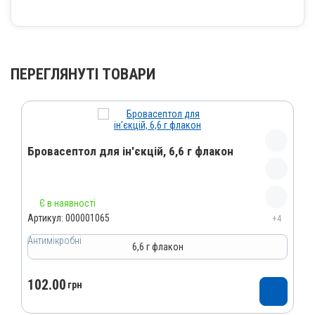
ПЕРЕГЛЯНУТІ ТОВАРИ
Бровасептол для ін'єкцій, 6,6 г флакон
Назва препарату
Є в наявності
Бровасептол для ін'єкцій
Артикул:
000001065
+4
Артикул
Антимікробні
6,6 г флакон
000001065
Штрихкод
102.00
грн
4820012500765
Номер РП