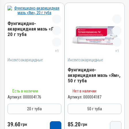
Фунгицидно-
акарицидная мазь «Ям»,
20 г туба
Название препарата
Фунгицидно-акарицидная
+1
+1
мазь «Ям»
Инсектоакарицидные
Инсектоакарицидные
Артикул
Фунгицидно-
000004176
акарицидная мазь «Ям»,
Штрихкод
50 г туба
4820012503209
Название препарата
Есть в наличии
Нет в наличии
Номер РУ
Фунгицидно-акарицидная
Артикул:
000004176
Артикул:
000004187
AB-01068-01-10
мазь «Ям»
Группы препаратов
20 г туба
50 г туба
Артикул
Инсектоакарицидные,
000004187
Противопаразитарные,
39.60
85.20
Штрихкод
грн
грн
Дерматологические