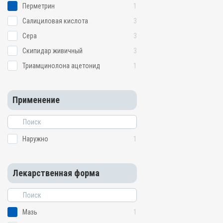
Перметрин
1
Салициловая кислота
3
Сера
3
Скипидар живичный
3
Триамцинолона ацетонид
1
Применение
Наружно
1
Лекарственная форма
Мазь
1