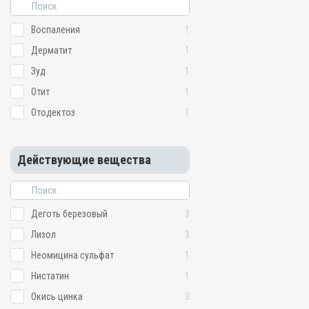
Воспаления
1
Дерматит
1
Зуд
1
Отит
1
Отодектоз
1
Действующие вещества
Деготь березовый
3
Лизол
3
Неомицина сульфат
1
Нистатин
1
Окись цинка
3