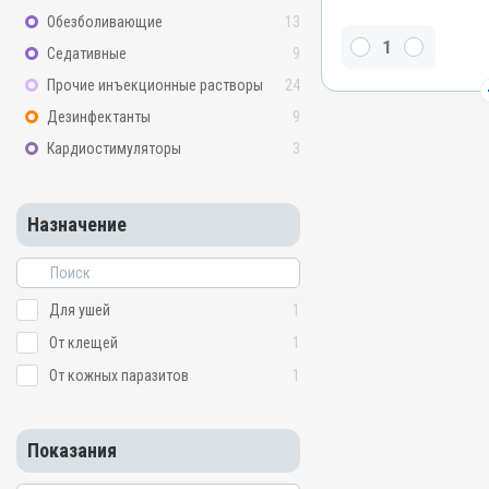
Обезболивающие
13
Действующие вещества
Седативные
9
Нистатин, Перметрин, Не
Триамцинолона ацетони
Прочие инъекционные растворы
24
Виды животных
Дезинфектанты
9
Собаки, Коты
Кардиостимуляторы
3
Применение
Наружно
Назначение
Назначение
От клещей, От кожных па
Показания
Воспаления; Дерматит; З
Для ушей
1
От клещей
1
От кожных паразитов
1
Показания