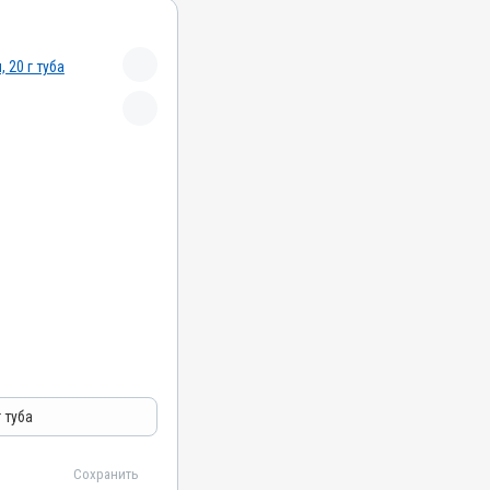
ектоакарицидные,
г туба
Сохранить