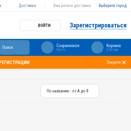
а
Доставка
Ваш регион доставки:
Выберите город
Зарегистрироваться
ВОЙТИ
Сохраненное
Корзина
Поиск
Пусто
0.00 грн
 РЕГИСТРАЦИИ
Закрити
По названию - от А до Я
По названию - от А до Я
По цене - от дешевых
По цене - от дорогих