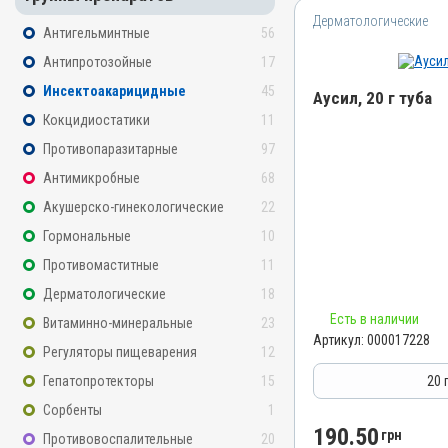
Дерматологические
Антигельминтные
56
Антипротозойные
17
Инсектоакарицидные
45
Аусил, 20 г туба
Кокцидиостатики
11
Название препарата
Противопаразитарные
97
Аусил
Антимикробные
68
Артикул
Акушерско-гинекологические
22
000017228
Гормональные
10
Штрихкод
Противомаститные
11
4820012504909
Дерматологические
18
Номер РУ
Есть в наличии
Витаминно-минеральные
23
АВ-09424-01-20
Артикул:
000017228
Регуляторы пищеварения
12
Группы препаратов
Дерматологические, Инс
Гепатопротекторы
15
20 
Антимикробные
Сорбенты
1
Лекарственная форма
190.50
грн
Противовоспалительные
20
Мазь