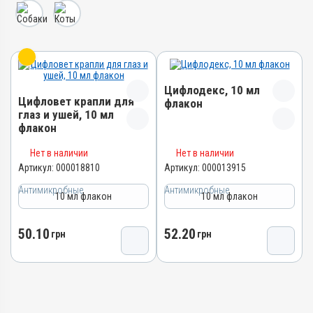
Цифлодекс, 10 мл
Цифловет крапли для
флакон
глаз и ушей, 10 мл
флакон
Название препарата
Название препарата
Нет в наличии
Нет в наличии
Цифлодекс
Цифловет крапли для глаз
Артикул:
000018810
Артикул:
000013915
Артикул
и ушей
Антимикробные
Антимикробные
000013915
Артикул
10 мл флакон
10 мл флакон
Штрихкод
000018810
4820012503407
Штрихкод
50.10
52.20
грн
грн
Номер РУ
4820012505784
АВ-06569-01-16
Номер РУ
Группы препаратов
АВ-09699-01-24
Антимикробные,
Группы препаратов
Противовоспалительные