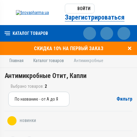
ВОЙТИ
Зарегистрироваться
КАТАЛОГ ТОВАРОВ
СКИДКА 10% НА ПЕРВЫЙ ЗАКАЗ
Главная
Каталог товаров
Антимикробные
Антимикробные Отит, Капли
Выбрано товаров:
2
Фильтр
По названию - от А до Я
По названию - от А до Я
По цене - от дешевых
НОВИНКИ
По цене - от дорогих