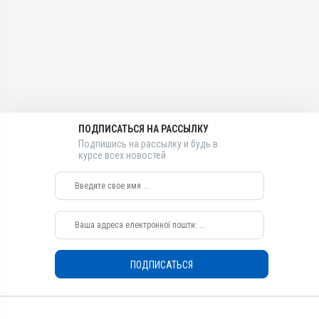
Антимикробные,
Лекарственная форма
Противовоспалительные
Капли, Суспензия
Лекарственная форма
Действующие вещества
Капли, Суспензия
Дексаметазона натрия
Действующие вещества
фосфат, Ципрофлоксацина
Ципрофлоксацина
гидрохлорид
гидрохлорид
Виды животных
Виды животных
ПОДПИСАТЬСЯ НА РАССЫЛКУ
Собаки, Коты
Собаки, Коты
Подпишись на рассылку и будь в
курсе всех новостей
Применение
Применение
Наружно
Наружно
Назначение
Назначение
Для глаз, Для ушей
Для ушей, Для глаз
Показания
Блефарит; Воспаления;
Дерматит; Кератит;
ПОДПИСАТЬСЯ
Кератоконъюнктивит;
Конъюнктивит; Насморк;
Отит; Ринит; Эрозия; Язвы