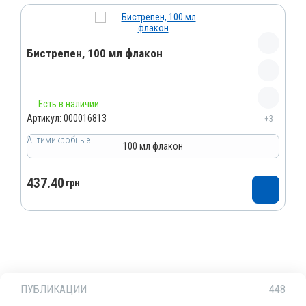
Бистрепен, 100 мл флакон
Название препарата
Есть в наличии
Бистрепен
Артикул:
000016813
+3
Артикул
Антимикробные
100 мл флакон
000016813
Штрихкод
437.40
грн
4820012504626
Номер РУ
АВ-09366-01-20
Группы препаратов
Антимикробные, Противомаститные
Лекарственная форма
ПУБЛИКАЦИИ
448
Суспензия