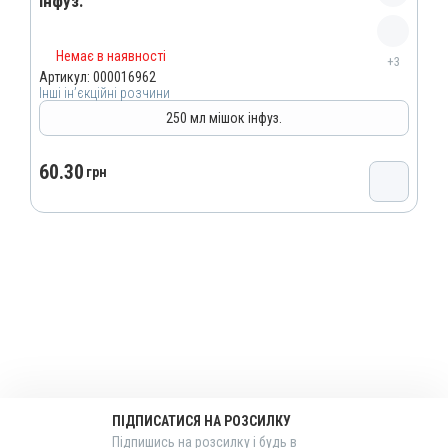
інфуз.
Назва препарату
Немає в наявності
+3
Розчин натрію гідрокарбонату 5%
Артикул:
000016962
Інші ін’єкційні розчини
Артикул
250 мл мішок інфуз.
000016962
Штрихкод
60.30
грн
4820012504718
Номер РП
AB-09393-01-20
Групи препаратів
Інші ін’єкційні розчини
Лікарська форма
Розчин
Діючи речовини
Натрію гідрокарбонат
Види тварин
ПІДПИСАТИСЯ НА РОЗСИЛКУ
ВРХ, Вівці, Кози, Свині, Собаки
Підпишись на розсилку і будь в