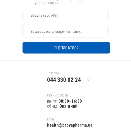
курсі всіх новин
Застосування
Перорально, Внутрішньовенно
Показання
Інтоксикація; Ацидоз; Виснаження; Кетоз; Набряк; Отруєння
ПІДПИСАТИСЯ
Телефони:
044 330 02 24
Режим роботи:
пн-пт:
08:30–16:30
сб-нд:
Вихідний
Email:
health@brovapharma.ua