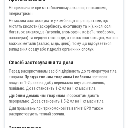
Не призначати при метаболічному алкалозі, гіпокаліємії,
гіпернатріємії.
Не можна застосовувати у комбінації з препаратами, що
містять кислоти (аскорбінову, нікотинову та ін.), кислі солі
багатьох алкалоїдів (атропін, апоморфін, кофеїн, теобромін,
папаверин) та серцеві глікозиди, а також солі кальцію, магнію,
важких металів (залізо, мідь, цинк), тому що відбувається
випадання осаду або гідроліз органічних сполук.
Спосіб застосування та дози
Перед використанням засіб підігрівають до температури тіла
тварини.
Продуктивним тваринам і собакам
препарат
вводять 1-2 рази на добу переважно внутрішньовенно,
повільно. Доза становить 1-2 мл на 1 кг маси тіла.
Дрібним домашнім тваринам
і поросятам дають
перорально. Доза становить 1,5-2 мл на 1 кг маси тіла.
Для промивань при трихомонозі та вагініті ВРХ також
використовують теплий розчин.