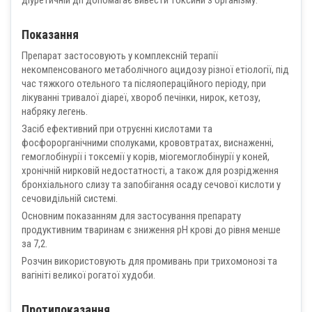
діуретичній дії допомагає вивести токсини з організму.
Показання
Препарат застосовують у комплексній терапії
некомпенсованого метаболічного ацидозу різної етіології, під
час тяжкого отельного та післяопераційного періоду, при
лікуванні тривалої діареї, хвороб печінки, нирок, кетозу,
набряку легень.
Засіб ефективний при отруєнні кислотами та
фосфорорганічними сполуками, крововтратах, виснаженні,
гемоглобінурії і токсемії у корів, міогемоглобінурії у коней,
хронічній нирковій недостатності, а також для розрідження
бронхіального слизу та запобігання осаду сечової кислоти у
сечовидільній системі.
Основним показанням для застосування препарату
продуктивним тваринам є зниження рН крові до рівня менше
за 7,2.
Розчин використовують для промивань при трихомонозі та
вагініті великої рогатої худоби.
Протипоказання