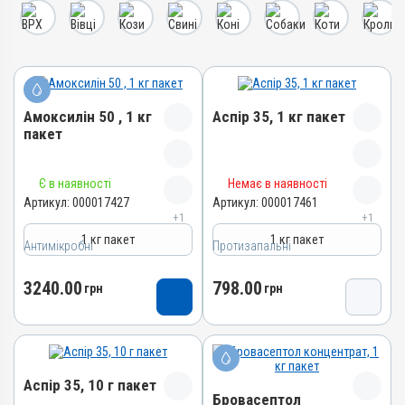
Амоксилін 50 , 1 кг
Аспір 35, 1 кг пакет
пакет
Назва препарату
Назва препарату
Є в наявності
Немає в наявності
Амоксилін 50
Аспір 35
Артикул:
000017427
Артикул:
000017461
+1
+1
Артикул
Артикул
1 кг пакет
1 кг пакет
000017427
000017461
Антимікробні
Протизапальні
Штрихкод
Штрихкод
3240.00
798.00
4820012505036
грн
4820012505081
грн
Номер РП
Номер РП
АВ-09475-01-21
AB-09476-01-21
Групи препаратів
Групи препаратів
Антимікробні
Протизапальні
Аспір 35, 10 г пакет
Бровасептол