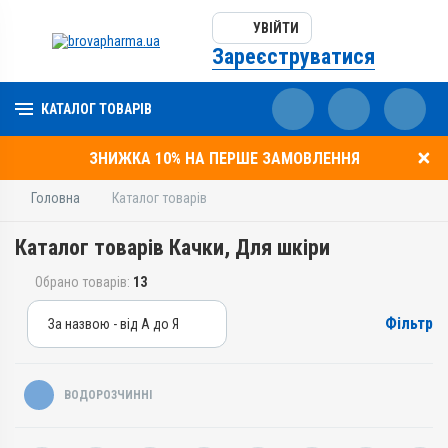
УВІЙТИ
Зареєструватися
КАТАЛОГ ТОВАРІВ
ЗНИЖКА 10% НА ПЕРШЕ ЗАМОВЛЕННЯ
Головна
Каталог товарів
Каталог товарів Качки, Для шкіри
Обрано товарів:
13
Фільтр
За назвою - від А до Я
За назвою - від А до Я
За ціною – від дешевих
ВОДОРОЗЧИННІ
За ціною – від дорогих