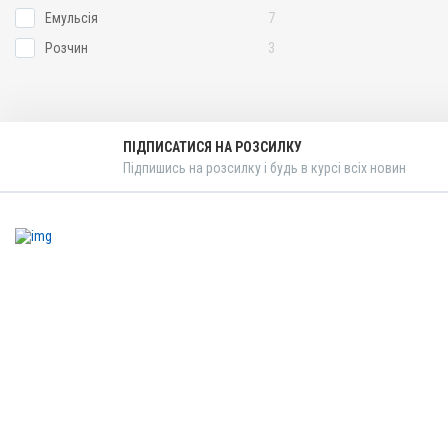
ВРХ, Вівці, Кози, Свині, Ко
Емульсія
7
Кролики, Хутрові звірі, Гу
Кури
Розчин
3
Застосування
Перорально з кормом, П
Призначення
Для печінки, Для імуніте
ПІДПИСАТИСЯ НА РОЗСИЛКУ
обміну речовин
Підпишись на розсилку і будь в курсі всіх новин
Показання
Авітаміноз; Вітаміни; Вагі
Репродукція; Стрес