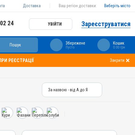
ата
Доставка
Ваш регіон доставки:
Виберіть місто
 02 24
Зареєструватися
УВІЙТИ
Збережене
Кошик
Пошук
Пусто
0.00 грн
РИ РЕЄСТРАЦІЇ
Закрити
За назвою - від А до Я
За назвою - від А до Я
За ціною – від дешевих
За ціною – від дорогих