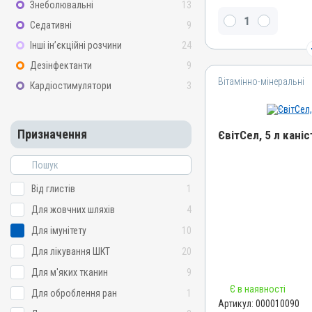
Знеболювальні
13
Вітамін E / альфа-токофе
Седативні
9
селеніт
Інші ін’єкційні розчини
24
Види тварин
ВРХ, Вівці, Кози, Свині, Гу
Дезінфектанти
9
Кури
Вітамінно-мінеральні
Кардіостимулятори
3
Застосування
Підшкірно, Внутрішньом'
водою
Призначення
ЄвітСел, 5 л каніс
Призначення
Для стимуляції обміну ре
Назва препарату
Показання
ЄвітСел
Від глистів
1
Аборт; Білом’язова хворо
Артикул
Для жовчних шляхів
4
Вітаміни; Гепатодистрофі
000010090
Кардіоміопатія; Кетоз; М
Для імунітету
10
Репродукція; Токсикоз
Штрихкод
Для лікування ШКТ
20
4820012501380
Для м'яких тканин
9
Номер РП
Є в наявності
Для оброблення ран
1
АВ-03779-01-12
Артикул:
000010090