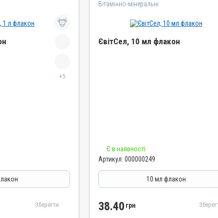
Вітамінно-мінеральні
он
ЄвітСел, 10 мл флакон
Назва препарату
+5
ЄвітСел
Артикул
000000249
Штрихкод
4820012501335
Номер РП
Є в наявності
АВ-03779-01-12
Артикул:
000000249
Групи препаратів
епатопротектори
Вітамінно-мінеральні, Гепатопротектори
флакон
10 мл флакон
Лікарська форма
Емульсія
38.40
Зберегти
Зберег
грн
Діючи речовини