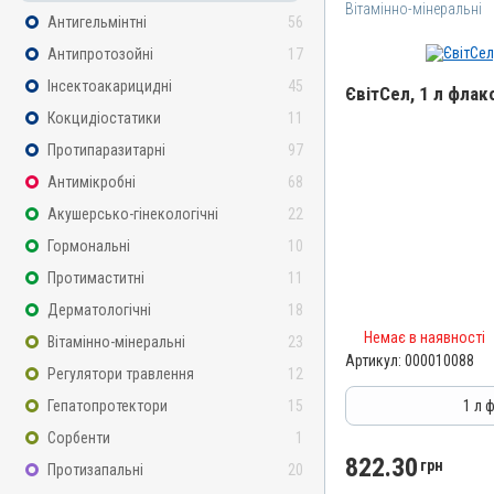
Вітамінно-мінеральні
Антигельмінтні
56
Антипротозойні
17
Інсектоакарицидні
45
ЄвітСел, 1 л флак
Кокцидіостатики
11
Назва препарату
Протипаразитарні
97
ЄвітСел
Антимікробні
68
Артикул
Акушерсько-гінекологічні
22
000010088
Гормональні
10
Штрихкод
Протимаститні
11
4820012501373
Дерматологічні
18
Номер РП
Немає в наявності
Вітамінно-мінеральні
23
АВ-03779-01-12
Артикул:
000010088
Регулятори травлення
12
Групи препаратів
Вітамінно-мінеральні, Г
Гепатопротектори
15
1 л 
Лікарська форма
Сорбенти
1
Емульсія
822.30
грн
Протизапальні
20
Діючи речовини