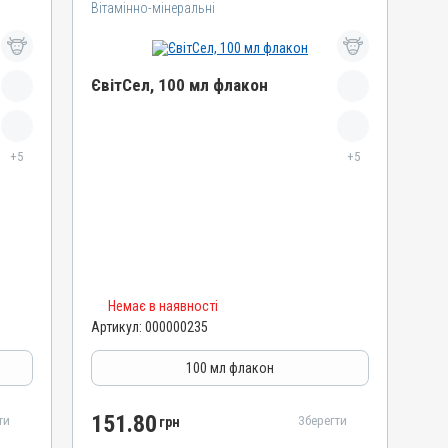
Вітамінно-мінеральні
ЄвітСел, 100 мл флакон
Назва препарату
+5
ЄвітСел
+5
Артикул
000000235
Штрихкод
4820012501861
Номер РП
Немає в наявності
АВ-03779-01-12
Артикул:
000000235
Групи препаратів
Вітамінно-мінеральні, Гепатопротектори
100 мл флакон
Лікарська форма
Емульсія
151.80
ти
Зберегти
грн
Діючи речовини