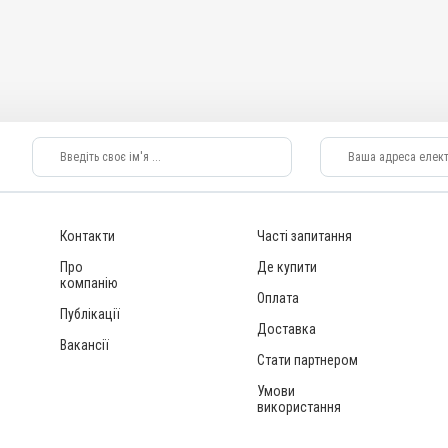
ні, Собаки, Коти,
си, Качки, Індики,
ерорально з водою
ту, Для стимуляції
тність; Отруєння;
Контакти
Часті запитання
Про
Де купити
компанію
Оплата
Публікації
Доставка
Вакансії
Стати партнером
Умови
використання