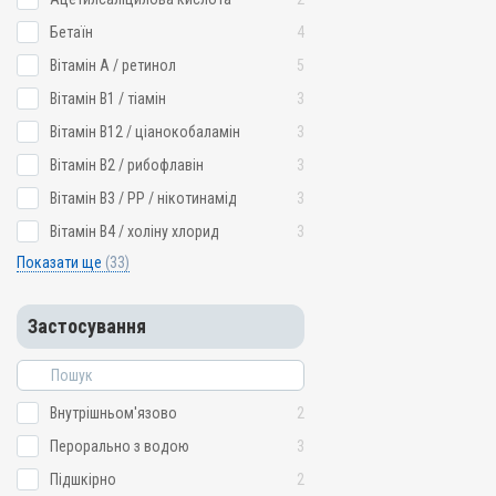
Бетаїн
4
Вітамін A / ретинол
5
Вітамін B1 / тіамін
3
Вітамін B12 / ціанокобаламін
3
Вітамін B2 / рибофлавін
3
Вітамін B3 / PP / нікотинамід
3
Вітамін B4 / холіну хлорид
3
Показати ще
(33)
Застосування
Внутрішньом'язово
2
Перорально з водою
3
Підшкірно
2