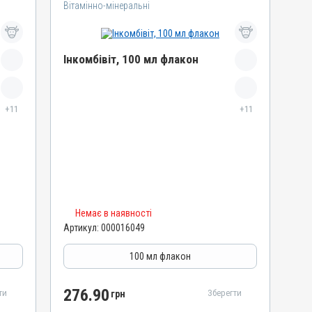
Вітамінно-мінеральні
Інкомбівіт, 100 мл флакон
Назва препарату
+11
Інкомбівіт
+11
Артикул
000016049
Штрихкод
4820012504459
Номер РП
Немає в наявності
AB-08267-01-19
Артикул:
000016049
Групи препаратів
Вітамінно-мінеральні, Імуностимулятори
100 мл флакон
Лікарська форма
Розчин
276.90
ти
Зберегти
грн
Діючи речовини