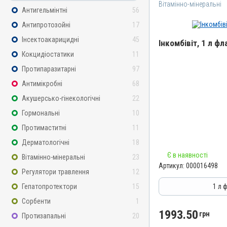
Вітамінно-мінеральні
Антигельмінтні
56
Антипротозойні
17
Інсектоакарицидні
45
Інкомбівіт, 1 л фл
Кокцидіостатики
11
Назва препарату
Протипаразитарні
97
Інкомбівіт
Антимікробні
68
Артикул
Акушерсько-гінекологічні
22
000016498
Гормональні
10
Штрихкод
Протимаститні
11
4820012504787
Дерматологічні
18
Номер РП
Є в наявності
Вітамінно-мінеральні
23
AB-08267-01-19
Артикул:
000016498
Регулятори травлення
12
Групи препаратів
Вітамінно-мінеральні, І
Гепатопротектори
15
1 л 
Лікарська форма
Сорбенти
1
Розчин
1993.50
грн
Протизапальні
20
Діючи речовини