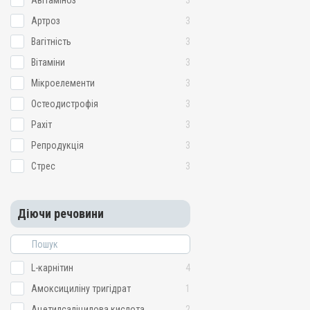
Авітаміноз
3
Артроз
3
Вагітність
3
Вітаміни
3
Мікроелементи
3
Остеодистрофія
3
Рахіт
3
Репродукція
3
Стрес
3
Діючи речовини
L-карнітин
4
Амоксициліну тригідрат
1
Ацетилсаліцилова кислота
2