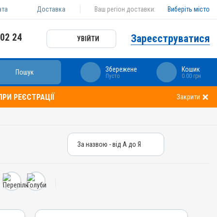
ата
Доставка
Ваш регіон доставки:
Виберіть місто
 02 24
Зареєструватися
УВІЙТИ
Збережене
Кошик
Пошук
Пусто
0.00 грн
РИ РЕЄСТРАЦІЇ
Закрити
За назвою - від А до Я
За назвою - від А до Я
За ціною – від дешевих
За ціною – від дорогих