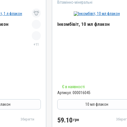
Вітамінно-мінеральні
акон
Інкомбівіт, 10 мл флакон
Назва препарату
+11
Інкомбівіт
Артикул
000016045
Штрихкод
4820012504466
Номер РП
Є в наявності
AB-08267-01-19
Артикул:
000016045
Групи препаратів
муностимулятори
Вітамінно-мінеральні, Імуностимулятори
флакон
10 мл флакон
Лікарська форма
Розчин
59.10
Зберегти
Зберег
грн
Діючи речовини