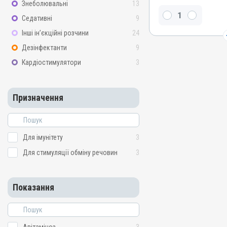
Знеболювальні
13
Вітамін B9 / фолієва кисл
Седативні
9
ретинол, Вітамін B6, Віта
токоферолу ацетат, Вітамі
Інші ін’єкційні розчини
24
Вітамін B12 / ціанокобала
біотин, Вітамін B4 / холі
Дезінфектанти
9
/ рибофлавін, Цинку сульф
Кардіостимулятори
3
сульфат, Вітамін B5 / па
Метіонін, Мангану сульфат
B3 / PP / нікотинамід
Призначення
Види тварин
ВРХ, Вівці, Кози, Свині, Ко
Качки, Індики, Кури, Фаза
Голуби
Для імунітету
3
Застосування
Для стимуляції обміну речовин
3
Перорально з водою
Призначення
Для імунітету, Для стиму
Показання
Показання
Авітаміноз; Артроз; Вітамі
Мікроелементи; Остеодис
Репродукція; Стрес