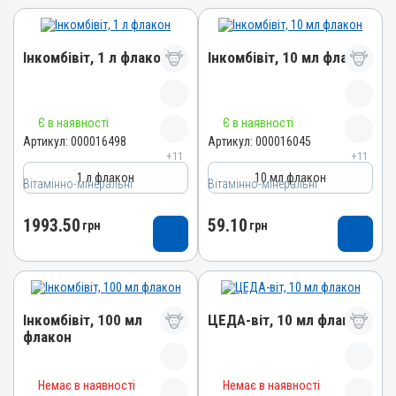
Інкомбівіт, 1 л флакон
Інкомбівіт, 10 мл флакон
Назва препарату
Назва препарату
Є в наявності
Є в наявності
Інкомбівіт
Інкомбівіт
Артикул:
000016498
Артикул:
000016045
+11
+11
Артикул
Артикул
1 л флакон
10 мл флакон
Вітамінно-мінеральні
000016498
Вітамінно-мінеральні
000016045
Штрихкод
Штрихкод
1993.50
59.10
грн
грн
4820012504787
4820012504466
Номер РП
Номер РП
AB-08267-01-19
AB-08267-01-19
Групи препаратів
Групи препаратів
Інкомбівіт, 100 мл
ЦЕДА-віт, 10 мл флакон
Вітамінно-мінеральні,
Вітамінно-мінеральні,
флакон
Імуностимулятори
Імуностимулятори
Лікарська форма
Лікарська форма
Назва препарату
Назва препарату
Розчин
Розчин
Немає в наявності
Немає в наявності
ЦЕДА-віт