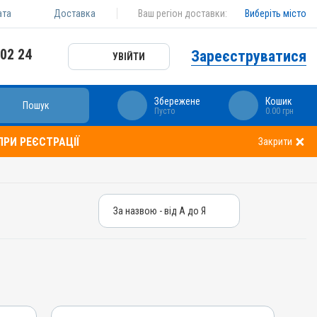
ата
Доставка
Ваш регіон доставки:
Виберіть місто
 02 24
Зареєструватися
УВІЙТИ
Збережене
Кошик
Пошук
Пусто
0.00 грн
РИ РЕЄСТРАЦІЇ
Закрити
За назвою - від А до Я
За назвою - від А до Я
За ціною – від дешевих
За ціною – від дорогих