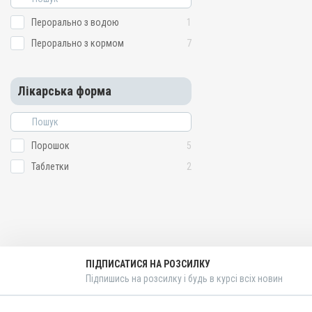
тканин, Для органів диха
Показання
Перорально з водою
1
Артрити; Бешиха; Дизенте
Перорально з кормом
7
Колібактеріоз; Мікоплаз
хвороба; Пастерельоз; Пн
Сальмонельоз; Тиф; Хол
Лікарська форма
Порошок
5
Таблетки
2
ПІДПИСАТИСЯ НА РОЗСИЛКУ
Підпишись на розсилку і будь в курсі всіх новин