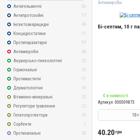
Антимікробні
Антигельмінтні
56
Антипротозойні
17
Інсектоакарицидні
45
Бі-септим, 10 г п
Кокцидіостатики
11
Назва препарату
Протипаразитарні
97
Бі-септим
Антимікробні
68
Артикул
Акушерсько-гінекологічні
22
000009873
Гормональні
10
Штрихкод
Протимаститні
11
4820012501892
Дерматологічні
18
Номер РП
Є в наявності
Вітамінно-мінеральні
23
АВ-02717-01-11
Артикул:
000009873
Регулятори травлення
12
Групи препаратів
Антимікробні
Гепатопротектори
15
10 г
Лікарська форма
Сорбенти
1
Порошок
40.20
грн
Протизапальні
20
Діючи речовини