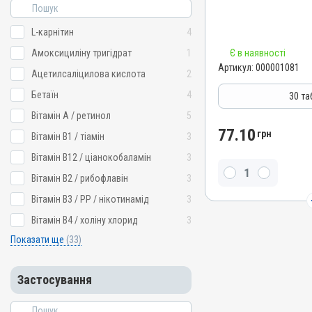
Штрихкод
4820012500314
L-карнітин
4
Номер РП
Амоксициліну тригідрат
1
Є в наявності
АВ-00800-01-09
Артикул:
000001081
Ацетилсаліцилова кислота
2
Групи препаратів
Антимікробні
Бетаїн
4
30 таб
Лікарська форма
Вітамін A / ретинол
5
Таблетки
77.10
грн
Вітамін B1 / тіамін
3
Діючи речовини
Вітамін B12 / ціанокобаламін
3
Сульфатіазол натрію, Сул
Вітамін B2 / рибофлавін
3
Тілозину тартрат, Триме
Види тварин
Вітамін B3 / PP / нікотинамід
3
ВРХ, Вівці, Свині, Кролики
Вітамін B4 / холіну хлорид
3
Кури
Показати ще
(33)
Застосування
Перорально з кормом
Застосування
Призначення
Для шкіри, Для лікуванн