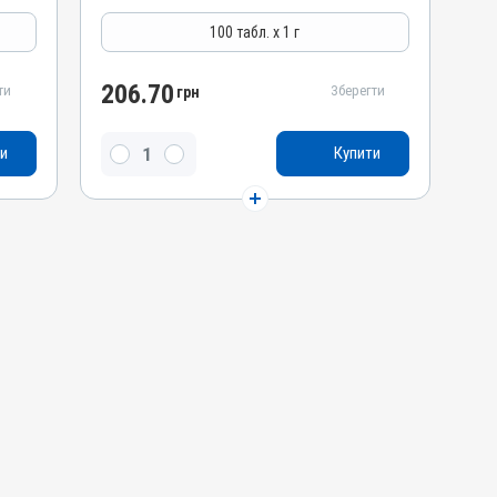
Антимікробні
100 табл. х 1 г
Лікарська форма
Таблетки
206.70
ти
Зберегти
грн
Діючи речовини
Сульфагуанідин, Тілозину тартрат,
и
Купити
Триметоприму лактат, Сульфатіазол натрію
Види тварин
ВРХ, Вівці, Свині, Кролики, Гуси, Качки, Індики,
Кури
Застосування
Перорально з кормом
Призначення
Для лікування ШКТ, Для шкіри, Для м'яких
тканин, Для органів дихання
Показання
Артрити; Бешиха; Дизентерія; Ентерит;
Колібактеріоз; Мікоплазмоз; Набрякова
хвороба; Пастерельоз; Пневмонія; Риніт;
Сальмонельоз; Тиф; Холера