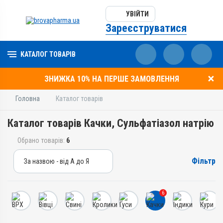
УВІЙТИ
Зареєструватися
КАТАЛОГ ТОВАРІВ
ЗНИЖКА 10% НА ПЕРШЕ ЗАМОВЛЕННЯ
Головна
Каталог товарів
Каталог товарів Качки, Сульфатіазол натрію
Обрано товарів:
6
Фільтр
За назвою - від А до Я
За назвою - від А до Я
За ціною – від дешевих
6
За ціною – від дорогих