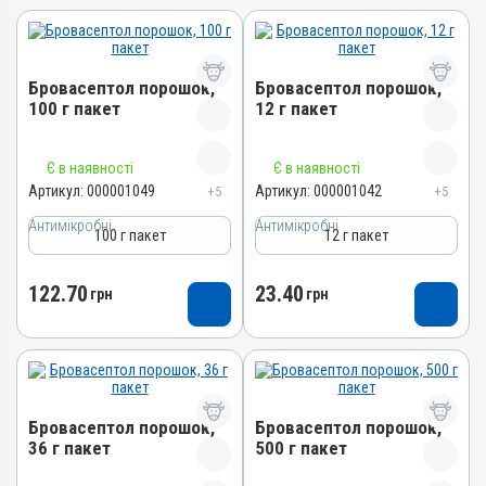
Бровасептол порошок,
Бровасептол порошок,
100 г пакет
12 г пакет
Назва препарату
Назва препарату
Є в наявності
Є в наявності
Бровасептол порошок
Бровасептол порошок
Артикул:
000001049
Артикул:
000001042
+5
+5
Артикул
Артикул
Антимікробні
Антимікробні
100 г пакет
12 г пакет
000001049
000001042
Штрихкод
Штрихкод
122.70
23.40
грн
грн
4820012500666
4820012500659
Номер РП
Номер РП
АВ-00804-01-09
АВ-00804-01-09
Групи препаратів
Групи препаратів
Антимікробні
Антимікробні
Бровасептол порошок,
Бровасептол порошок,
Лікарська форма
Лікарська форма
36 г пакет
500 г пакет
Порошок
Порошок