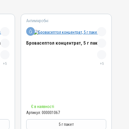
Антимікробні
акет
Бровасептол концентрат, 5 г пакет
Назва препарату
+5
Бровасептол концентрат
+5
Артикул
000001067
Штрихкод
4820012502806
Номер РП
Є в наявності
AB-00945-01-10
Артикул:
000001067
Групи препаратів
Антимікробні
5 г пакет