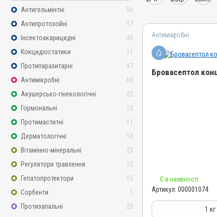
Антигельмінтні
56
Антипротозойні
17
Антимікробні
Інсектоакарицидні
45
Кокцидіостатики
11
Протипаразитарні
97
Бровасептол конц
Антимікробні
68
Акушерсько-гінекологічні
22
Назва препарату
Бровасептол концентрат
Гормональні
10
Артикул
Протимаститні
11
000001074
Дерматологічні
18
Штрихкод
Вітамінно-мінеральні
23
4820012501618
Регулятори травлення
12
Номер РП
Гепатопротектори
15
Є в наявності
AB-00945-01-10
Артикул:
000001074
Сорбенти
1
Групи препаратів
Протизапальні
20
Антимікробні
1 кг