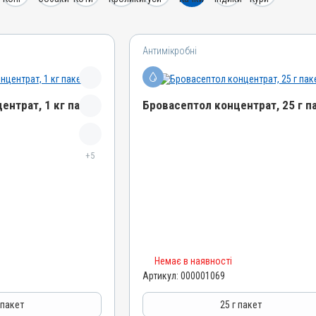
Антимікробні
ентрат, 1 кг пакет
Бровасептол концентрат, 25 г п
Назва препарату
+5
Бровасептол концентрат
Артикул
000001069
Штрихкод
4820012502813
Номер РП
Немає в наявності
AB-00945-01-10
Артикул:
000001069
Групи препаратів
Антимікробні
 пакет
25 г пакет