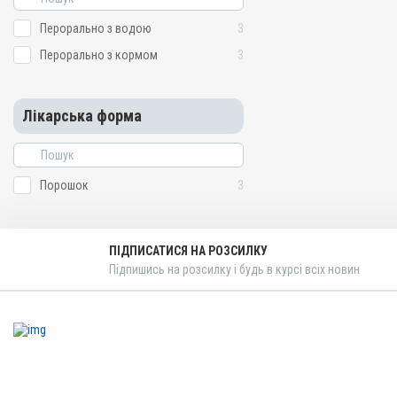
Перорально з водою
3
Перорально з кормом
3
Лікарська форма
Порошок
3
ПІДПИСАТИСЯ НА РОЗСИЛКУ
Підпишись на розсилку і будь в курсі всіх новин