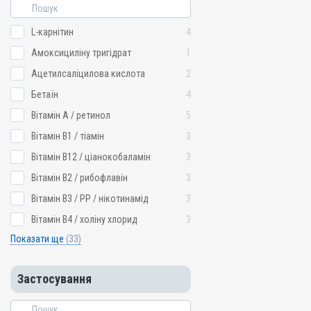
L-карнітин
4
Амоксициліну тригідрат
1
Ацетилсаліцилова кислота
2
Бетаїн
4
Вітамін A / ретинол
5
Вітамін B1 / тіамін
3
Вітамін B12 / ціанокобаламін
3
Вітамін B2 / рибофлавін
3
Вітамін B3 / PP / нікотинамід
3
Вітамін B4 / холіну хлорид
3
Показати ще
(33)
Застосування