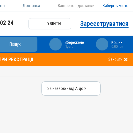
ата
Доставка
Ваш регіон доставки:
Виберіть місто
 02 24
Зареєструватися
УВІЙТИ
Збережене
Кошик
Пошук
Пусто
0.00 грн
РИ РЕЄСТРАЦІЇ
Закрити
За назвою - від А до Я
За назвою - від А до Я
За ціною – від дешевих
За ціною – від дорогих