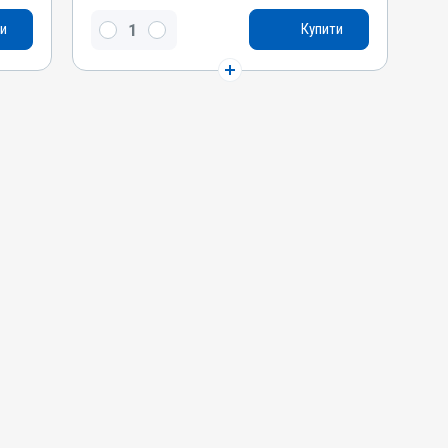
Натрію сульфат безводний, Натрію
и
Купити
гідрокарбонат
Види тварин
ВРХ, Вівці, Кози, Свині, Коні, Собаки, Качки,
Кури
Застосування
Перорально з водою, Зовнішньо
Призначення
Для печінки, Для лікування ШКТ
Показання
Ацидоз рубця; Гастрит; Гепатит