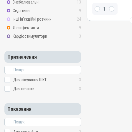
Знеболювальні
13
Натрію сульфат безводни
Седативні
9
гідрокарбонат
Інші ін’єкційні розчини
24
Види тварин
ВРХ, Вівці, Кози, Свині, К
Дезінфектанти
9
Застосування
Кардіостимулятори
3
Перорально з водою, Зо
Призначення
Призначення
Для лікування ШКТ, Для 
Показання
Ацидоз рубця; Гастрит; Г
Для лікування ШКТ
3
Для печінки
3
Показання