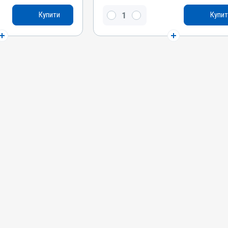
й, Натрію
Натрію сульфат безводний, Натрію
Купити
Купит
гідрокарбонат
Види тварин
оні, Качки, Кури
ВРХ, Вівці, Кози, Свині, Коні, Собаки, Качки,
Кури
Застосування
внішньо
Перорально з водою, Зовнішньо
Призначення
печінки
Для лікування ШКТ, Для печінки
Показання
епатит
Ацидоз рубця; Гастрит; Гепатит