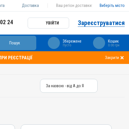
ата
Доставка
Ваш регіон доставки:
Виберіть місто
 02 24
Зареєструватися
УВІЙТИ
Збережене
Кошик
Пошук
Пусто
0.00 грн
РИ РЕЄСТРАЦІЇ
Закрити
За назвою - від А до Я
За назвою - від А до Я
За ціною – від дешевих
За ціною – від дорогих