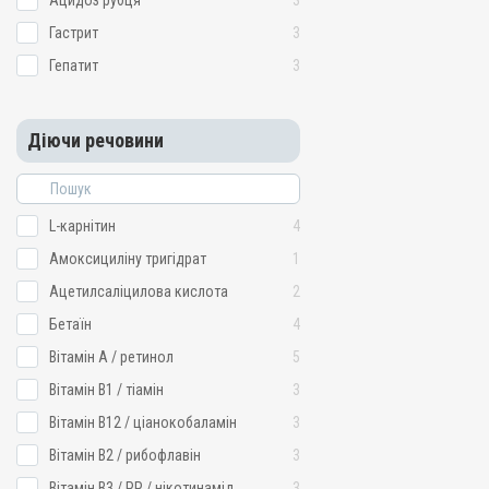
Ацидоз рубця
3
Гастрит
3
Гепатит
3
Діючи речовини
L-карнітин
4
Амоксициліну тригідрат
1
Ацетилсаліцилова кислота
2
Бетаїн
4
Вітамін A / ретинол
5
Вітамін B1 / тіамін
3
Вітамін B12 / ціанокобаламін
3
Вітамін B2 / рибофлавін
3
Вітамін B3 / PP / нікотинамід
3