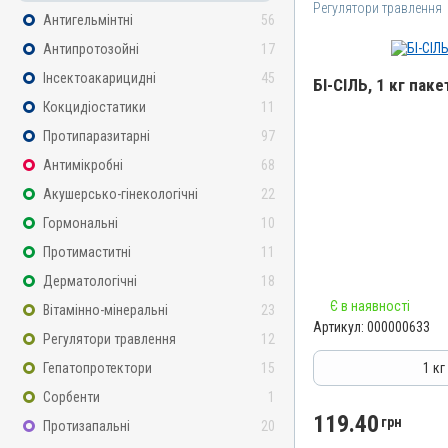
Регулятори травлення
Антигельмінтні
56
Антипротозойні
17
Інсектоакарицидні
45
БІ-СІЛЬ, 1 кг паке
Кокцидіостатики
11
Назва препарату
Протипаразитарні
97
БІ-СІЛЬ
Антимікробні
68
Артикул
Акушерсько-гінекологічні
22
000000633
Гормональні
10
Штрихкод
Протимаститні
11
4820012501960
Дерматологічні
18
Номер РП
Є в наявності
Вітамінно-мінеральні
23
АВ-03850-01-12
Артикул:
000000633
Регулятори травлення
12
Групи препаратів
Регулятори травлення
Гепатопротектори
15
1 кг
Лікарська форма
Сорбенти
1
Порошок
119.40
грн
Протизапальні
20
Діючи речовини