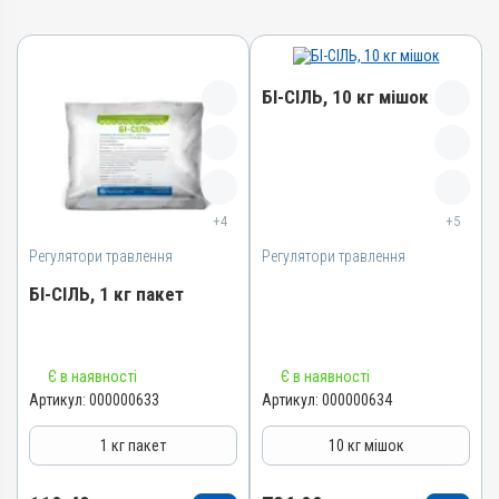
БІ-СІЛЬ, 10 кг мішок
Назва препарату
БІ-СІЛЬ
+4
+5
Артикул
Регулятори травлення
Регулятори травлення
000000634
Штрихкод
БІ-СІЛЬ, 1 кг пакет
4820012501977
Номер РП
Назва препарату
АВ-03850-01-12
Є в наявності
Є в наявності
БІ-СІЛЬ
Артикул:
000000633
Артикул:
000000634
Групи препаратів
Артикул
Регулятори травлення
1 кг пакет
10 кг мішок
000000633
Лікарська форма
Штрихкод
Порошок