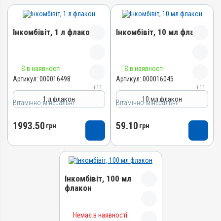
Інкомбівіт, 1 л флакон
Інкомбівіт, 10 мл флакон
Назва препарату
Назва препарату
Є в наявності
Є в наявності
Інкомбівіт
Інкомбівіт
Артикул:
000016498
Артикул:
000016045
+11
+11
Артикул
Артикул
1 л флакон
10 мл флакон
Вітамінно-мінеральні
000016498
Вітамінно-мінеральні
000016045
Штрихкод
Штрихкод
1993.50
59.10
грн
грн
4820012504787
4820012504466
Номер РП
Номер РП
AB-08267-01-19
AB-08267-01-19
Групи препаратів
Групи препаратів
Інкомбівіт, 100 мл
Вітамінно-мінеральні,
Вітамінно-мінеральні,
флакон
Імуностимулятори
Імуностимулятори
Лікарська форма
Лікарська форма
Назва препарату
Розчин
Розчин
Немає в наявності