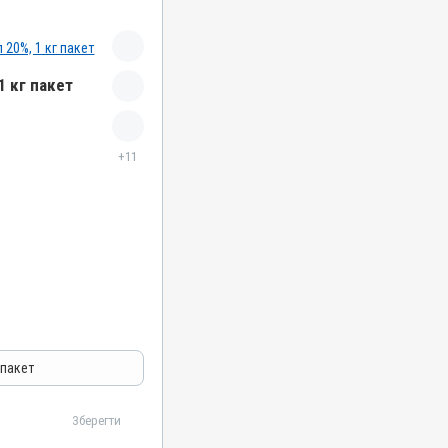
1 кг пакет
+11
азитарні
 пакет
Зберегти