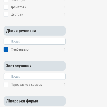
Нематоди
1
Трематоди
1
Цестоди
1
Діючи речовини
Фенбендазол
1
Застосування
Перорально з кормом
1
Лікарська форма