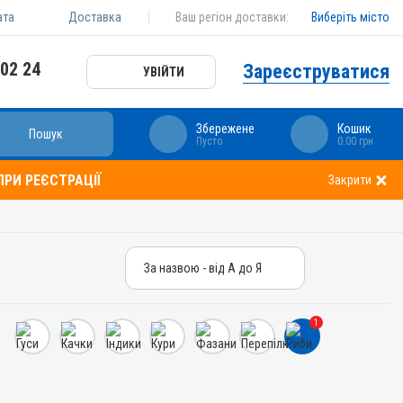
ата
Доставка
Ваш регіон доставки:
Виберіть місто
 02 24
Зареєструватися
УВІЙТИ
Збережене
Кошик
Пошук
Пусто
0.00 грн
РИ РЕЄСТРАЦІЇ
Закрити
За назвою - від А до Я
За назвою - від А до Я
За ціною – від дешевих
1
За ціною – від дорогих