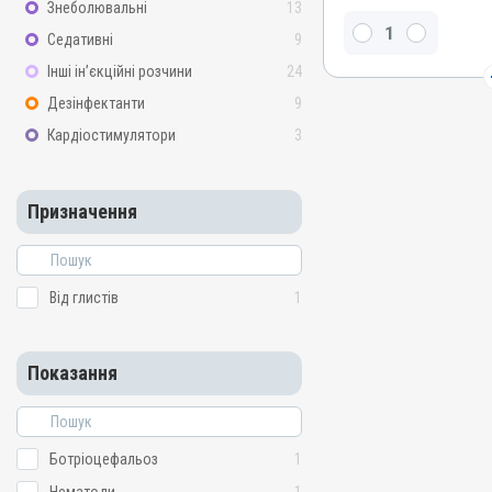
Знеболювальні
13
Фенбендазол
Седативні
9
Види тварин
Інші ін’єкційні розчини
24
ВРХ, Вівці, Кози, Свині, Ко
Кролики, Хутрові звірі, Ли
Дезінфектанти
9
Індики, Кури, Риби
Кардіостимулятори
3
Застосування
Перорально з кормом
Призначення
Призначення
Від глистів
Показання
Ботріоцефальоз; Нематод
Від глистів
1
Цестоди
Показання
Ботріоцефальоз
1