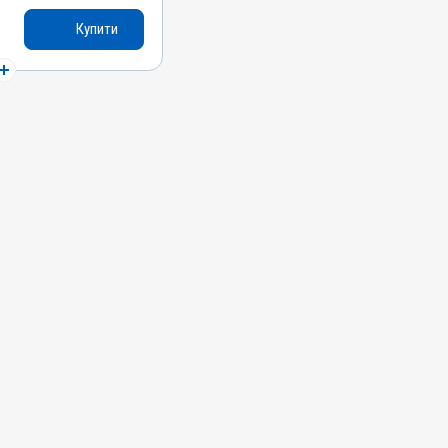
Купити
ні, Собаки, Коти,
сиці, Гуси, Качки,
и; Трематоди;