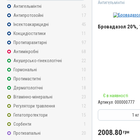
Антигельмінтні
Антигельмінтні
56
Антипротозойні
17
Інсектоакарицидні
45
Бровадазол 20%, 
Кокцидіостатики
11
Назва препарату
Протипаразитарні
97
Бровадазол 20%
Антимікробні
68
Артикул
Акушерсько-гінекологічні
22
000000777
Гормональні
10
Штрихкод
Протимаститні
11
4820012502912
Дерматологічні
18
Номер РП
Є в наявності
Вітамінно-мінеральні
23
АВ-01936-01-10
Артикул:
000000777
Регулятори травлення
12
Групи препаратів
Антигельмінтні, Протипар
Гепатопротектори
15
1 кг
Лікарська форма
Сорбенти
1
Порошок
2008.80
грн
Протизапальні
20
Діючи речовини